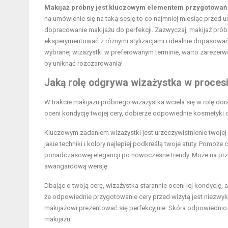
Makijaż próbny jest kluczowym elementem przygotowań śl
na umówienie się na taką sesję to co najmniej miesiąc przed
dopracowanie makijażu do perfekcji. Zazwyczaj, makijaż pró
eksperymentować z różnymi stylizacjami i idealnie dopasować
wybranej wizażystki w preferowanym terminie, warto zarezer
by uniknąć rozczarowania!
Jaką rolę odgrywa wizażystka w proces
W trakcie makijażu próbnego wizażystka wciela się w rolę dora
oceni kondycję twojej cery, dobierze odpowiednie kosmetyki o
Kluczowym zadaniem wizażystki jest urzeczywistnienie twojej
jakie techniki i kolory najlepiej podkreślą twoje atuty. Pomoże
ponadczasowej elegancji po nowoczesne trendy. Może na przy
awangardową wersję.
Dbając o twoją cerę, wizażystka starannie oceni jej kondycję, a
że odpowiednie przygotowanie cery przed wizytą jest niezwykl
makijażowi prezentować się perfekcyjnie. Skóra odpowiednio n
makijażu.