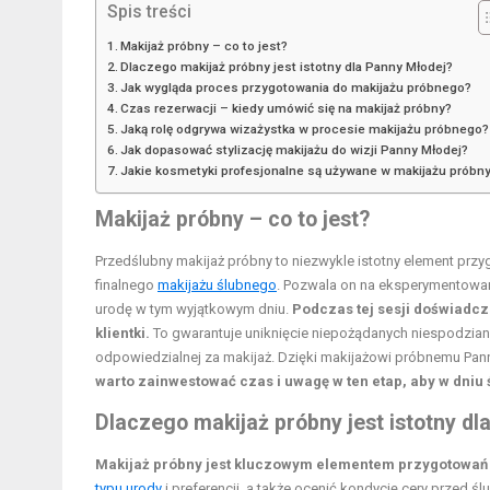
Spis treści
Makijaż próbny – co to jest?
Dlaczego makijaż próbny jest istotny dla Panny Młodej?
Jak wygląda proces przygotowania do makijażu próbnego?
Czas rezerwacji – kiedy umówić się na makijaż próbny?
Jaką rolę odgrywa wizażystka w procesie makijażu próbnego?
Jak dopasować stylizację makijażu do wizji Panny Młodej?
Jakie kosmetyki profesjonalne są używane w makijażu prób
Makijaż próbny – co to jest?
Przedślubny makijaż próbny to niezwykle istotny element prz
finalnego
makijażu ślubnego
. Pozwala on na eksperymentowanie
urodę w tym wyjątkowym dniu.
Podczas tej sesji doświadcz
klientki.
To gwarantuje uniknięcie niepożądanych niespodziane
odpowiedzialnej za makijaż. Dzięki makijażowi próbnemu Pan
warto zainwestować czas i uwagę w ten etap, aby w dniu ś
Dlaczego makijaż próbny jest istotny dl
Makijaż próbny jest kluczowym elementem przygotowań 
typu urody
i preferencji, a także ocenić kondycję cery przed 