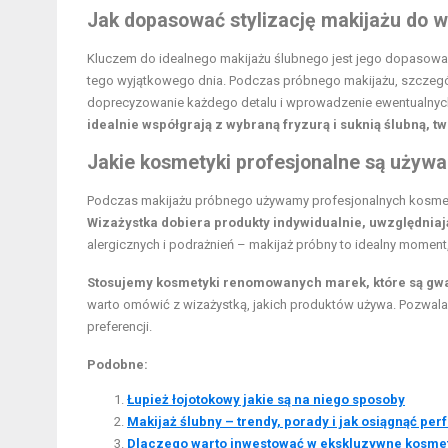
Jak dopasować stylizację makijażu do w
Kluczem do idealnego makijażu ślubnego jest jego dopasowani
tego wyjątkowego dnia. Podczas próbnego makijażu, szczeg
doprecyzowanie każdego detalu i wprowadzenie ewentualnyc
idealnie współgrają z wybraną fryzurą i suknią ślubną, t
Jakie kosmetyki profesjonalne są używ
Podczas makijażu próbnego używamy profesjonalnych kosmetyk
Wizażystka dobiera produkty indywidualnie, uwzględniając
alergicznych i podrażnień – makijaż próbny to idealny moment,
Stosujemy kosmetyki renomowanych marek, które są gw
warto omówić z wizażystką, jakich produktów używa. Pozwala t
preferencji.
Podobne:
Łupież łojotokowy jakie są na niego sposoby
Makijaż ślubny – trendy, porady i jak osiągnąć per
Dlaczego warto inwestować w ekskluzywne kosme