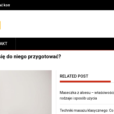
rać komponenty do serwisu i dopasować je do modelu roweru
TAKT
 się do niego przygotować?
RELATED POST
Maseczka z aloesu – właściwości
rodzaje i sposób użycia
Techniki masażu klasycznego: Co