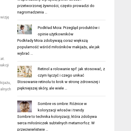
przetworzonej żywności, często prowadzi do
nagromadzenia …
 wizję
Podkład Moia: Przegląd produktów i
opinie użytkowników
Podkłady Moia zdobywają coraz większą
popularność wśród miłośników makijażu, ale jak
wybrać …
at.
eakcji
Retinol a rolowanie spf: jak stosować, z
czym łączyć i czego unikać
Stosowanie retinolu to krok w stronę zdrowszej i
ijażu,
piękniejszej skóry, ale wiele …
ualnych
Sombre vs ombre: Różnice w
koloryzacji włosów i trendy
Sombre to technika koloryzacji, która zdobywa
serca miłośniczek subtelnych metamorfoz. W
przeciwieństwie …