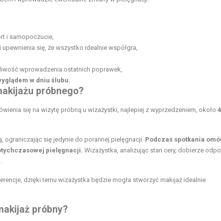
rt i samopoczucie,
upewnienia się, że wszystko idealnie współgra,
możliwość wprowadzenia ostatnich poprawek,
wyglądem w dniu ślubu.
makijażu próbnego?
ienia się na wizytę próbną u wizażystki, najlepiej z wyprzedzeniem, około
4
 ograniczając się jedynie do porannej pielęgnacji.
Podczas spotkania omó
tychczasowej pielęgnacji.
Wizażystka, analizując stan cery, dobierze odp
.
erencje, dzięki temu wizażystka będzie mogła stworzyć makijaż idealnie
makijaż próbny?