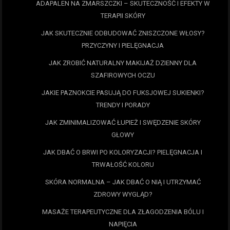
ADAPALEN NA ZMARSZCZKI – SKUTECZNOŚĆ I EFEKTY W
TERAPII SKÓRY
JAK SKUTECZNIE ODBUDOWAĆ ZNISZCZONE WŁOSY?
PRZYCZYNY I PIELĘGNACJA
JAK ZROBIĆ NATURALNY MAKIJAŻ DZIENNY DLA
SZAFIROWYCH OCZU
JAKIE PAZNOKCIE PASUJĄ DO FUKSJOWEJ SUKIENKI?
TRENDY I PORADY
JAK ZMINIMALIZOWAĆ ŁUPIEŻ I SWĘDZENIE SKÓRY
GŁOWY
JAK DBAĆ O BRWI PO KOLORYZACJI? PIELĘGNACJA I
TRWAŁOŚĆ KOLORU
SKÓRA NORMALNA – JAK DBAĆ O NIĄ I UTRZYMAĆ
ZDROWY WYGLĄD?
MASAŻE TERAPEUTYCZNE DLA ZŁAGODZENIA BÓLU I
NAPIĘCIA