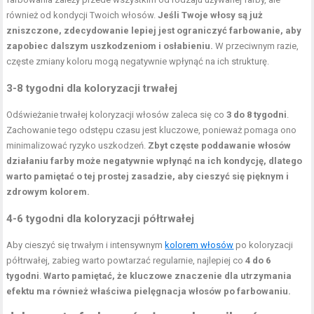
również od kondycji Twoich włosów.
Jeśli Twoje włosy są już
zniszczone, zdecydowanie lepiej jest ograniczyć farbowanie, aby
zapobiec dalszym uszkodzeniom i osłabieniu.
W przeciwnym razie,
częste zmiany koloru mogą negatywnie wpłynąć na ich strukturę.
3-8 tygodni dla koloryzacji trwałej
Odświeżanie trwałej koloryzacji włosów zaleca się co
3 do 8 tygodni
.
Zachowanie tego odstępu czasu jest kluczowe, ponieważ pomaga ono
minimalizować ryzyko uszkodzeń.
Zbyt częste poddawanie włosów
działaniu farby może negatywnie wpłynąć na ich kondycję, dlatego
warto pamiętać o tej prostej zasadzie, aby cieszyć się pięknym i
zdrowym kolorem.
4-6 tygodni dla koloryzacji półtrwałej
Aby cieszyć się trwałym i intensywnym
kolorem włosów
po koloryzacji
półtrwałej, zabieg warto powtarzać regularnie, najlepiej co
4 do 6
tygodni
.
Warto pamiętać, że kluczowe znaczenie dla utrzymania
efektu ma również właściwa pielęgnacja włosów po farbowaniu.