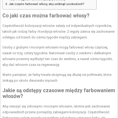
Jak często farbować włosy, aby uniknąć uszkodzeń?
Co jaki czas można farbować włosy?
Częstotliwość koloryzacji włosów zależy od indywidualnych czynników,
takich jak rodzaj farby i kondycja włosów. Z reguły zaleca się zachowanie
odstępu od trzech do ośmiu tygodni między zabiegami.
Osoby z grubymi i mocnymi włosami mogą farbować włosy częściej,
nawet co trzy, cztery tygodnie. Natomiast osoby z cienkimi i delikatnymi
włosami powinny wydłużyć ten czas do siedmiu, a nawet ośmiu tygodni,
aby dać włosom czas na regenerację.
Warto pamiętać, że farby trwałe utrzymują się dłużej niż półtrwałe, które
znikają po około dwunastu myciach.
Jakie są odstępy czasowe między farbowaniem
włosów?
Aby cieszyć się zdrowymi i mocnymi włosami, istotne jest zachowanie
odpowiednich przerw pomiędzy zabiegami koloryzacji. Częstotliwość
farbowania zależy przede wszystkim od rodzaju używanej farby, ale