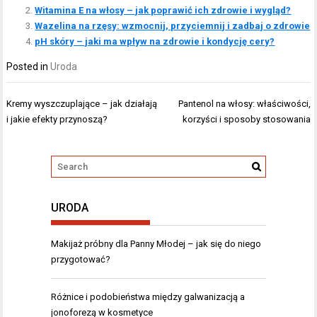
Witamina E na włosy – jak poprawić ich zdrowie i wygląd?
Wazelina na rzęsy: wzmocnij, przyciemnij i zadbaj o zdrowie
pH skóry – jaki ma wpływ na zdrowie i kondycję cery?
Posted in
Uroda
Nawigacja
Kremy wyszczuplające – jak działają
Pantenol na włosy: właściwości,
wpisu
i jakie efekty przynoszą?
korzyści i sposoby stosowania
URODA
Makijaż próbny dla Panny Młodej – jak się do niego
przygotować?
Różnice i podobieństwa między galwanizacją a
jonoforezą w kosmetyce