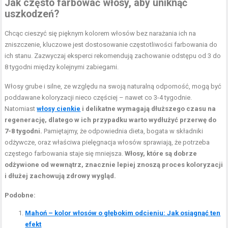
Jak często farbować włosy, aby uniknąć
uszkodzeń?
Chcąc cieszyć się pięknym kolorem włosów bez narażania ich na
zniszczenie, kluczowe jest dostosowanie częstotliwości farbowania do
ich stanu. Zazwyczaj eksperci rekomendują zachowanie odstępu od 3 do
8 tygodni między kolejnymi zabiegami.
Włosy grube i silne, ze względu na swoją naturalną odporność, mogą być
poddawane koloryzacji nieco częściej – nawet co 3-4 tygodnie.
Natomiast
włosy cienkie
i delikatne wymagają dłuższego czasu na
regenerację, dlatego w ich przypadku warto wydłużyć przerwę do
7-8 tygodni.
Pamiętajmy, że odpowiednia dieta, bogata w składniki
odżywcze, oraz właściwa pielęgnacja włosów sprawiają, że potrzeba
częstego farbowania staje się mniejsza.
Włosy, które są dobrze
odżywione od wewnątrz, znacznie lepiej znoszą proces koloryzacji
i dłużej zachowują zdrowy wygląd.
Podobne:
Mahoń – kolor włosów o głębokim odcieniu: Jak osiągnąć ten
efekt