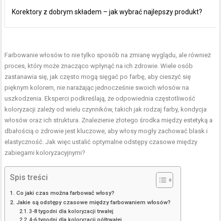
Korektory z dobrym składem – jak wybrać najlepszy produkt?
Farbowanie włosów to nie tylko sposób na zmianę wyglądu, ale również
proces, który może znacząco wpłynąć na ich zdrowie. Wiele osób
zastanawia się, jak często mogą sięgać po farbę, aby cieszyć się
pięknym kolorem, nie narażając jednocześnie swoich włosów na
uszkodzenia. Eksperci podkreślają, że odpowiednia częstotliwość
koloryzacji zależy od wielu czynników, takich jak rodzaj farby, kondycja
włosów oraz ich struktura. Znalezienie złotego środka między estetyką a
dbałością o zdrowie jest kluczowe, aby włosy mogły zachować blask i
elastyczność. Jak więc ustalić optymalne odstępy czasowe między
zabiegami koloryzacyjnymi?
Spis treści
Co jaki czas można farbować włosy?
Jakie są odstępy czasowe między farbowaniem włosów?
3-8 tygodni dla koloryzacji trwałej
4-6 tygodni dla koloryzacji półtrwałej