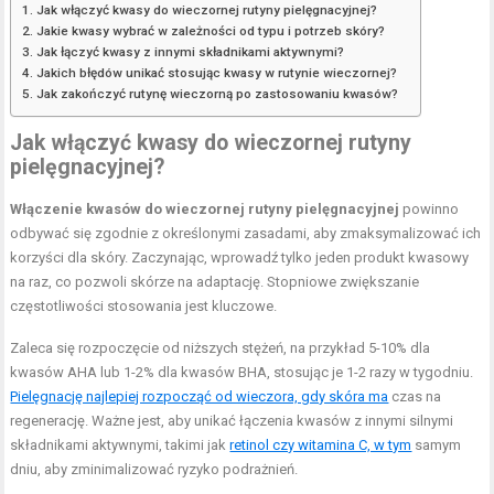
Jak włączyć kwasy do wieczornej rutyny pielęgnacyjnej?
Jakie kwasy wybrać w zależności od typu i potrzeb skóry?
Jak łączyć kwasy z innymi składnikami aktywnymi?
Jakich błędów unikać stosując kwasy w rutynie wieczornej?
Jak zakończyć rutynę wieczorną po zastosowaniu kwasów?
Jak włączyć kwasy do wieczornej rutyny
pielęgnacyjnej?
Włączenie kwasów do wieczornej rutyny pielęgnacyjnej
powinno
odbywać się zgodnie z określonymi zasadami, aby zmaksymalizować ich
korzyści dla skóry. Zaczynając, wprowadź tylko jeden produkt kwasowy
na raz, co pozwoli skórze na adaptację. Stopniowe zwiększanie
częstotliwości stosowania jest kluczowe.
Zaleca się rozpoczęcie od niższych stężeń, na przykład 5-10% dla
kwasów AHA lub 1-2% dla kwasów BHA, stosując je 1-2 razy w tygodniu.
Pielęgnację najlepiej rozpocząć od wieczora, gdy skóra ma
czas na
regenerację. Ważne jest, aby unikać łączenia kwasów z innymi silnymi
składnikami aktywnymi, takimi jak
retinol czy witamina C, w tym
samym
dniu, aby zminimalizować ryzyko podrażnień.