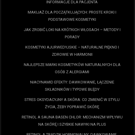
INFORMACJE DLA PACJENTA
MAKIJAŻ DLA POCZĄTKUJĄCYCH: PROSTE KROKI I
PODSTAWOWE KOSMETYKI
JAK ZROBIĆ LOKI NA KRÓTKICH WŁOSACH – METODY I
PORADY
KOSMETYKI AJURWEDYJSKIE – NATURALNE PIĘKNO I
ZDROWIE W HARMONII
NAJLEPSZE MARKI KOSMETYKÓW NATURALNYCH DLA
OSÓB Z ALERGIAMI
NIACYNAMID EFEKTY: DAWKOWANIE, ŁĄCZENIE
SKŁADNIKÓW I TYPOWE BŁĘDY
STRES OKSYDACYJNY A SKÓRA: CO ZMIENIĆ W STYLU
ŻYCIA, ŻEBY POPRAWIĆ SKÓRĘ
RETINOL A SAUNA BASEN CHLOR: MECHANIZM WPŁYWU
NA SKÓRĘ I SZYBKIE NAWYKI NA PLUS
RETINOL A TRĄDZIK HORMONALNY: DAWKOWANIE,