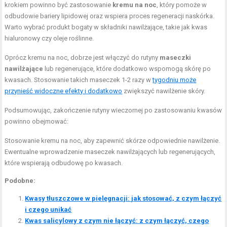
krokiem powinno być zastosowanie
kremu na noc
, który pomoże w
odbudowie bariery lipidowej oraz wspiera proces regeneracji naskórka.
Warto wybrać produkt bogaty w składniki nawilżające, takie jak kwas
hialuronowy czy oleje roślinne.
Oprócz kremu na noc, dobrze jest włączyć do rutyny
maseczki
nawilżające
lub regenerujące, które dodatkowo wspomogą skórę po
kwasach. Stosowanie takich maseczek 1-2 razy w
tygodniu może
przynieść widoczne efekty i dodatkowo
zwiększyć nawilżenie skóry.
Podsumowując, zakończenie rutyny wieczornej po zastosowaniu kwasów
powinno obejmować:
Stosowanie kremu na noc, aby zapewnić skórze odpowiednie nawilżenie.
Ewentualne wprowadzenie maseczek nawilżających lub regenerujących,
które wspierają odbudowę po kwasach.
Podobne:
Kwasy tłuszczowe w pielęgnacji: jak stosować, z czym łączyć
i czego unikać
Kwas salicylowy z czym nie łączyć: z czym łączyć, czego