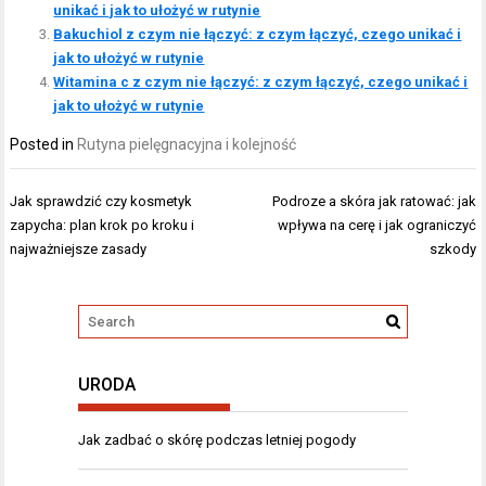
unikać i jak to ułożyć w rutynie
Bakuchiol z czym nie łączyć: z czym łączyć, czego unikać i
jak to ułożyć w rutynie
Witamina c z czym nie łączyć: z czym łączyć, czego unikać i
jak to ułożyć w rutynie
Posted in
Rutyna pielęgnacyjna i kolejność
Nawigacja
Jak sprawdzić czy kosmetyk
Podroze a skóra jak ratować: jak
wpisu
zapycha: plan krok po kroku i
wpływa na cerę i jak ograniczyć
najważniejsze zasady
szkody
URODA
Jak zadbać o skórę podczas letniej pogody