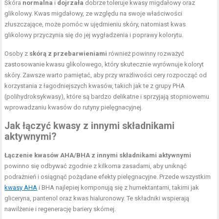
Skóra
normalna
i
dojrzała
dobrze toleruje kwasy migdałowy oraz
glikolowy. Kwas migdałowy, ze względu na swoje właściwości
złuszczające, może pomóc w ujędrnieniu skóry, natomiast kwas
glikolowy przyczynia się do jej wygładzenia i poprawy kolorytu.
Osoby z
skórą z przebarwieniami
również powinny rozważyć
zastosowanie kwasu glikolowego, który skutecznie wyrównuje koloryt
skóry. Zawsze warto pamiętać, aby przy wrażliwości cery rozpocząć od
korzystania z łagodniejszych kwasów, takich jak te z grupy PHA
(polihydroksykwasy), które są bardzo delikatne i sprzyjają stopniowemu
wprowadzaniu kwasów do rutyny pielęgnacyjnej.
Jak łączyć kwasy z innymi składnikami
aktywnymi?
Łączenie kwasów AHA/BHA z innymi składnikami aktywnymi
powinno się odbywać zgodnie z kilkoma zasadami, aby uniknąć
podrażnień i osiągnąć pożądane efekty pielęgnacyjne. Przede wszystkim
kwasy AHA
i BHA najlepiej komponują się z humektantami, takimi jak
gliceryna, pantenol oraz kwas hialuronowy. Te składniki wspierają
nawilżenie i regenerację bariery skórnej.