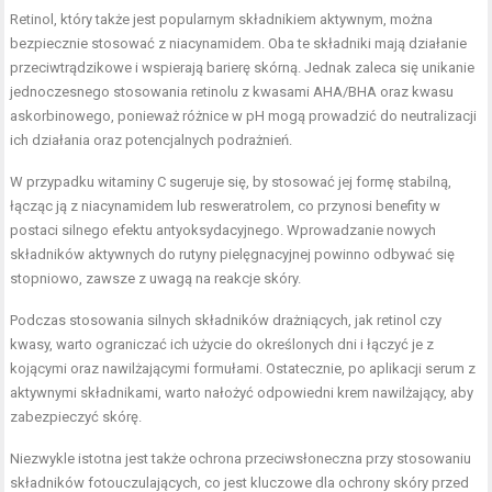
Retinol, który także jest popularnym składnikiem aktywnym, można
bezpiecznie stosować z niacynamidem. Oba te składniki mają działanie
przeciwtrądzikowe i wspierają barierę skórną. Jednak zaleca się unikanie
jednoczesnego stosowania retinolu z kwasami AHA/BHA oraz kwasu
askorbinowego, ponieważ różnice w pH mogą prowadzić do neutralizacji
ich działania oraz potencjalnych podrażnień.
W przypadku witaminy C sugeruje się, by stosować jej formę stabilną,
łącząc ją z niacynamidem lub resweratrolem, co przynosi benefity w
postaci silnego efektu antyoksydacyjnego. Wprowadzanie nowych
składników aktywnych do rutyny pielęgnacyjnej powinno odbywać się
stopniowo, zawsze z uwagą na reakcje skóry.
Podczas stosowania silnych składników drażniących, jak retinol czy
kwasy, warto ograniczać ich użycie do określonych dni i łączyć je z
kojącymi oraz nawilżającymi formułami. Ostatecznie, po aplikacji serum z
aktywnymi składnikami, warto nałożyć odpowiedni krem nawilżający, aby
zabezpieczyć skórę.
Niezwykle istotna jest także ochrona przeciwsłoneczna przy stosowaniu
składników fotouczulających, co jest kluczowe dla ochrony skóry przed