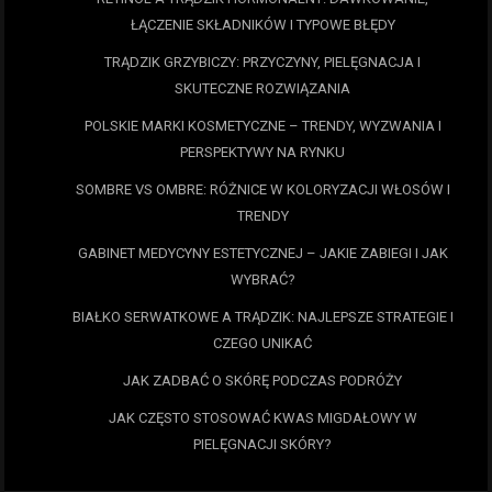
ŁĄCZENIE SKŁADNIKÓW I TYPOWE BŁĘDY
TRĄDZIK GRZYBICZY: PRZYCZYNY, PIELĘGNACJA I
SKUTECZNE ROZWIĄZANIA
POLSKIE MARKI KOSMETYCZNE – TRENDY, WYZWANIA I
PERSPEKTYWY NA RYNKU
SOMBRE VS OMBRE: RÓŻNICE W KOLORYZACJI WŁOSÓW I
TRENDY
GABINET MEDYCYNY ESTETYCZNEJ – JAKIE ZABIEGI I JAK
WYBRAĆ?
BIAŁKO SERWATKOWE A TRĄDZIK: NAJLEPSZE STRATEGIE I
CZEGO UNIKAĆ
JAK ZADBAĆ O SKÓRĘ PODCZAS PODRÓŻY
JAK CZĘSTO STOSOWAĆ KWAS MIGDAŁOWY W
PIELĘGNACJI SKÓRY?