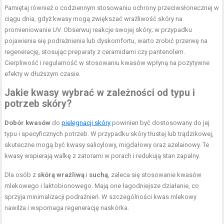
Pamiętaj również o codziennym stosowaniu ochrony przeciwsłonecznej w
ciągu dnia, gdyż kwasy mogą zwiększać wrażliwość skóry na
promieniowanie UV. Obserwuj reakcje swojej skóry; w przypadku
pojawienia się podrażnienia lub dyskomfortu, warto zrobić przerwę na
regenerację, stosując preparaty z ceramidami czy pantenolem.
Cierpliwość i regularność w stosowaniu kwasów wpłyną na pozytywne
efekty w dłuższym czasie.
Jakie kwasy wybrać w zależności od typu i
potrzeb skóry?
Dobór kwasów
do
pielęgnacji skóry
powinien być dostosowany do jej
typu i specyficznych potrzeb. W przypadku skóry tłustej lub trądzikowej,
skuteczne mogą być kwasy salicylowy, migdałowy oraz azelainowy. Te
kwasy wspierają walkę z zatorami w porach i redukują stan zapalny.
Dla osób z
skórą wrażliwą
i
suchą
, zaleca się stosowanie kwasów
mlekowego i laktobionowego. Mają one łagodniejsze działanie, co
sprzyja minimalizacji podrażnień. W szczególności kwas mlekowy
nawilża i wspomaga regenerację naskórka.