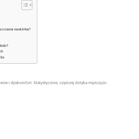
uszczania naskórka?
dniki?
ch
eżu
ie i dyskomfort. Statystycznie, częściej dotyka mężczyzn.