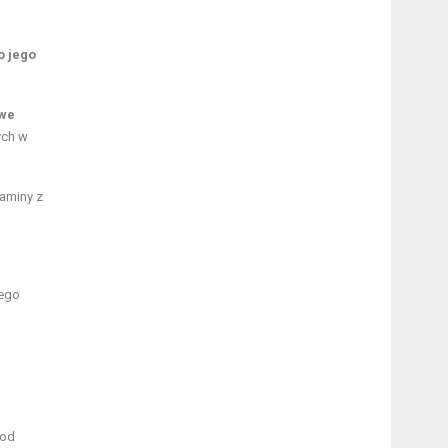
o jego
iwe
ych w
taminy z
nego
i
 od