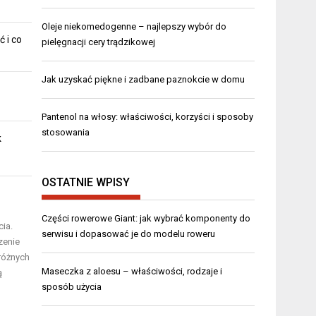
Oleje niekomedogenne – najlepszy wybór do
ć i co
pielęgnacji cery trądzikowej
Jak uzyskać piękne i zadbane paznokcie w domu
Pantenol na włosy: właściwości, korzyści i sposoby
stosowania
k
OSTATNIE WPISY
Części rowerowe Giant: jak wybrać komponenty do
ia.
serwisu i dopasować je do modelu roweru
zenie
 różnych
Maseczka z aloesu – właściwości, rodzaje i
ą
sposób użycia