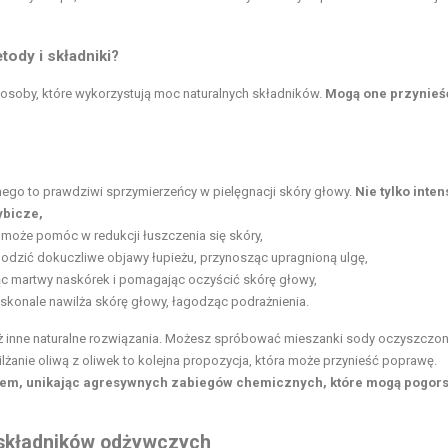
tody i składniki?
soby, które wykorzystują moc naturalnych składników.
Mogą one przynieść
nego to prawdziwi sprzymierzeńcy w pielęgnacji skóry głowy.
Nie tylko inte
ybicze,
może pomóc w redukcji łuszczenia się skóry,
agodzić dokuczliwe objawy łupieżu, przynosząc upragnioną ulgę,
ając martwy naskórek i pomagając oczyścić skórę głowy,
skonale nawilża skórę głowy, łagodząc podrażnienia.
ż inne naturalne rozwiązania. Możesz spróbować mieszanki sody oczyszczon
lżanie oliwą z oliwek to kolejna propozycja, która może przynieść poprawę.
nem, unikając agresywnych zabiegów chemicznych, które mogą pogor
 składników odżywczych