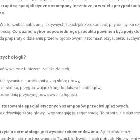
rapii są specjalistyczne szampony lecznicze, a w wielu przypadkach
ze.
arto szukać substancji aktywnych, takich jak ketokonazol, pirytion cynku cz
nością.
Co ważne, wybór odpowiedniego produktu powinien być podykt
dą preparaty o działaniu przeciwłojotokowym, natomiast przy łupieżu suchym 
rychologii?
ń w walce z łupieżem. Należą do nich:
działywaniu na problematyczną skórę głowy,
ki naskórka, przygotowując skórę do dalszych zabiegów,
zpośrednią przyczynę powstawania łupieżu.
ne stosowanie specjalistycznych szamponów przeciwłupieżowych.
 odżywiają skórę głowy i wspomagają jej regenerację. To proste, ale skutec
wizyta u dermatologa jest wysoce rekomendowana.
Specjalista może
ody terapii, dostosowane do Twoich indywidualnych potrzeb. Nie zwlekaj 