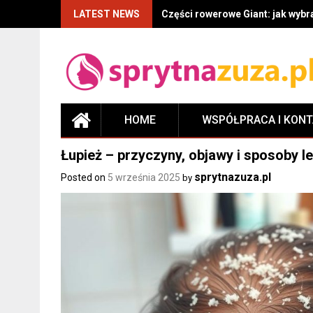
LATEST NEWS
Części rowerowe Giant: jak wyb
HOME
WSPÓŁPRACA I KON
Łupież – przyczyny, objawy i sposoby l
sprytnazuza.pl
Posted on
5 września 2025
by