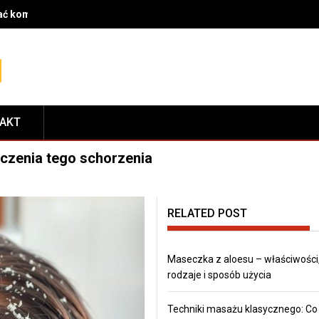
rać komponenty do serwisu i dopasować je do modelu roweru
TAKT
eczenia tego schorzenia
RELATED POST
Maseczka z aloesu – właściwości
rodzaje i sposób użycia
Techniki masażu klasycznego: Co