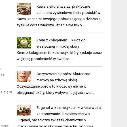
Kawa a skóra twarzy: praktyczne
zalecenia żywieniowe i lista produktów
Kawa, znana ze swojego pobudzającego działania,
zyskuje coraz większe uznanie nie tylko …
Krem z kolagenem – klucz do
elastycznej i młodej skóry
Krem z kolagenem to kosmetyk, który zyskuje coraz
większą popularność w świecie …
e
Oczyszczanie porów: Skuteczne
bez
metody na zdrową skórę
Oczyszczanie porów to kluczowy element
a się w
pielęgnacji skóry, który wpływa na jej zdrowie …
Eugenol w kosmetykach – właściwości,
zastosowanie i bezpieczeństwo
Eugenol, organiczny związek chemiczny o
 jego
intensywnym goździkowym zapachu, odgrywa