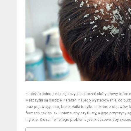
Łupież to jedno z najczęstszych schorzeń skóry głowy, które
Mężczyźni są bardziej narażeni na jego występowanie, co bud
oraz pojawiające się białe płatki to tylko niektóre z objawów,
formach, takich jak łupież suchy czy tłusty, a jego przyczyny
higienę. Zrozumienie tego problemu jest kluczowe, aby skute