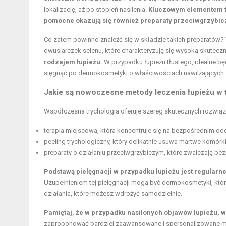
lokalizację, aż po stopień nasilenia.
Kluczowym elementem te
pomocne okazują się również preparaty przeciwgrzybic
Co zatem powinno znaleźć się w składzie takich preparatów? W
dwusiarczek selenu, które charakteryzują się wysoką skutecz
rodzajem łupieżu.
W przypadku łupieżu tłustego, idealne bę
sięgnąć po dermokosmetyki o właściwościach nawilżających.
Jakie są nowoczesne metody leczenia łupieżu w t
Współczesna trychologia oferuje szereg skutecznych rozwiąza
terapia miejscowa, która koncentruje się na bezpośrednim od
peeling trychologiczny, który delikatnie usuwa martwe komór
preparaty o działaniu przeciwgrzybiczym, które zwalczają be
Podstawą pielęgnacji w przypadku łupieżu jest regular
Uzupełnieniem tej pielęgnacji mogą być dermokosmetyki, które
działania, które możesz wdrożyć samodzielnie.
Pamiętaj, że w przypadku nasilonych objawów łupieżu, 
zaproponować bardziej zaawansowane i spersonalizowane met