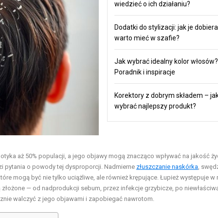
wiedzieć o ich działaniu?
Dodatki do stylizacji: jak je dobiera
warto mieć w szafie?
Jak wybrać idealny kolor włosów?
Poradnik i inspiracje
Korektory z dobrym składem – ja
wybrać najlepszy produkt?
 dotyka aż 50% populacji, a jego objawy mogą znacząco wpływać na jakość życ
zi pytania o powody tej dysproporcji. Nadmierne
złuszczanie naskórka
, swęd
 które mogą być nie tylko uciążliwe, ale również krępujące. Łupież występuje w
 są złożone — od nadprodukcji sebum, przez infekcje grzybicze, po niewłaściw
cznie walczyć z jego objawami i zapobiegać nawrotom.