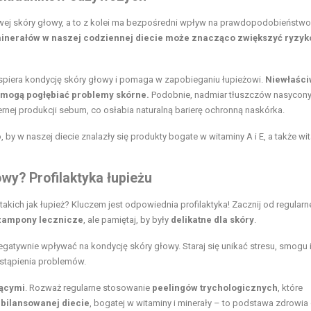
wej skóry głowy, a to z kolei ma bezpośredni wpływ na prawdopodobieństwo
 minerałów w naszej codziennej diecie może znacząco zwiększyć ryzyk
B wspiera kondycję skóry głowy i pomaga w zapobieganiu łupieżowi.
Niewłaśc
, mogą pogłębiać problemy skórne.
Podobnie, nadmiar tłuszczów nasycon
rnej produkcji sebum, co osłabia naturalną barierę ochronną naskórka.
 by w naszej diecie znalazły się produkty bogate w witaminy A i E, a także wi
wy? Profilaktyka łupieżu
akich jak łupież? Kluczem jest odpowiednia profilaktyka! Zacznij od regular
zampony lecznicze
, ale pamiętaj, by były
delikatne dla skóry
.
gatywnie wpływać na kondycję skóry głowy. Staraj się unikać stresu, smogu 
stąpienia problemów.
jącymi
. Rozważ regularne stosowanie
peelingów trychologicznych
, które
bilansowanej diecie
, bogatej w witaminy i minerały – to podstawa zdrowia