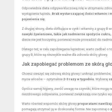
Odpowiednia dieta odgrywa kluczową rolę w utrzymaniu zdro
wystąpienia łupieżu.
Brak wystarczającej ilości witamin i
pojawienia się.
Z drugiej strony, dieta obfitująca w cynk i witaminy z grupy 
nawyki żywieniowe, takie jak nadmierne spożycie cukru
diecie nie jest korzystny, ponieważ może prowadzić do nadmie
Dlatego też, w celu zapobiegania łupieżowi, warto zadbać o to,
grupy B, które są niezwykle ważne dla zdrowia skóry głowy.
Jak zapobiegać problemom ze skórą gło
Chcesz cieszyć się zdrową skórą głowy i uniknąć problemów, t
mycia włosów – optymalnie
2-3 razy w tygodniu
. Wybieraj
s
Oprócz samej higieny, zwróć uwagę na czynniki, które mogą ne
niezdrowego odżywiania, ponieważ zwiększają one ryzyko wy
Warto również wspomóc skórę głowy
preparatami nawilża
pomagają utrzymać ją w doskonałej formie. Nie zapominaj o
z