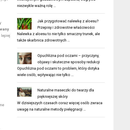
niezwykle ważną rolę …
Jak przygotować nalewkę z aloesu?
y
Przepisy i zdrowotne właściwości
owany
Nalewka z aloesu to nie tylko smaczny trunek, ale
lepiej
także skarbnica zdrowotnych …
Opuchlizna pod oczami – przyczyny,
objawy i skuteczne sposoby redukcji
Opuchlizna pod oczami to problem, który dotyka
wiele osób, wpływając nie tylko …
Naturalne maseczki do twarzy dla
piękniejszej skóry
W dzisiejszych czasach coraz więcej osób zwraca
zne
uwagę na naturalne metody pielęgnacji …
–