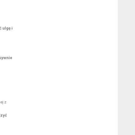
 ulgę i
nsywnie
ej z
szyć