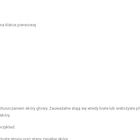
 klatce piersiowej.
uszczaniem skóry głowy. Zauważalne stają się wtedy białe lub srebrzyste pła
skóry.
przykład:
łuste strupy oraz stany zapalne skóry,