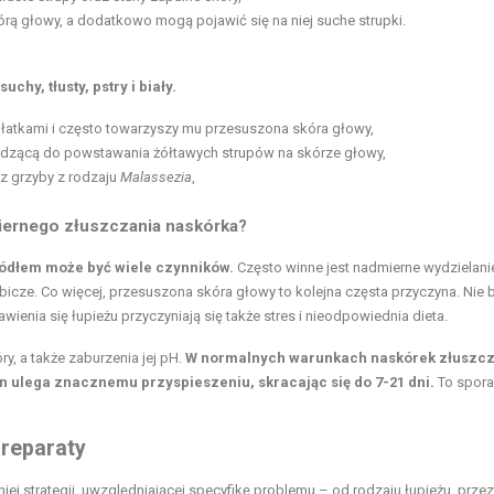
órą głowy, a dodatkowo mogą pojawić się na niej suche strupki.
hy, tłusty, pstry i biały.
płatkami i często towarzyszy mu przesuszona skóra głowy,
dzącą do powstawania żółtawych strupów na skórze głowy,
ez grzyby z rodzaju
Malassezia
,
miernego złuszczania naskórka?
ródłem może być wiele czynników.
Często winne jest nadmierne wydzielani
cze. Co więcej, przesuszona skóra głowy to kolejna częsta przyczyna. Nie 
ienia się łupieżu przyczyniają się także stres i nieodpowiednia dieta.
, a także zaburzenia jej pH.
W normalnych warunkach naskórek złuszcz
en ulega znacznemu przyspieszeniu, skracając się do 7-21 dni.
To spora
preparaty
ej strategii, uwzględniającej specyfikę problemu – od rodzaju łupieżu, przez