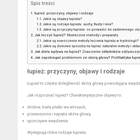
Spis treści
łupież: przyczyny, objawy i rodzaje
Jakie są objawy łupieżu?
Jakie są rodzaje łupieżu: suchy, tłusty i inne?
Jakie są przyczyny łupieżu: co prowadzi do nadmiernego zł
Jak leczyć łupież? Skuteczne metody i preparaty
Jakie są nowoczesne metody leczenia łupieżu w trychologii?
Jakie są domowe sposoby na łupież: naturalne metody i skła
Jak dieta wpływa na łupież? Znaczenie składników odżywczy
Jak zapobiegać problemom ze skórą głowy? Profilaktyka łupi
łupież: przyczyny, objawy i rodzaje
Łupież to częsta dolegliwość skóry głowy powodująca swędzen
Jak rozpoznać łupież? Charakterystyczne objawy to:
drobne, białe płatki we włosach,
przesuszona i napięta skóra głowy,
uporczywe swędzenie.
Występują różne rodzaje łupieżu: