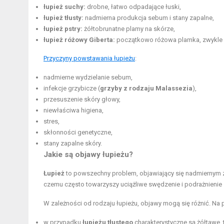
łupież suchy:
drobne, łatwo odpadające łuski,
łupież tłusty:
nadmierna produkcja sebum i stany zapalne,
łupież pstry:
żółtobrunatne plamy na skórze,
łupież różowy Giberta:
początkowo różowa plamka, zwykle na
Przyczyny powstawania łupieżu
:
nadmierne wydzielanie sebum,
infekcje grzybicze (
grzyby z rodzaju Malassezia
),
przesuszenie skóry głowy,
niewłaściwa higiena,
stres,
skłonności genetyczne,
stany zapalne skóry.
Jakie są objawy łupieżu?
Łupież
to powszechny problem, objawiający się nadmiernym zł
czemu często towarzyszy uciążliwe swędzenie i podrażnienie 
W zależności od rodzaju łupieżu, objawy mogą się różnić. Na 
w przypadku
łupieżu tłustego
charakterystyczne są żółtawe, t