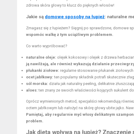
zdrowa skóra głowy to klucz do pięknych włosów!
Jakie są
domowe sposoby na łupież
: naturalne me
Zmagasz się z łupieżem? Sięgnij po sprawdzone, domowe spo
wspomóc walkę z tym uciążliwym problemem.
Co warto wypróbować?
naturalne oleje:
olejek kokosowy i olejek z drzewa herbacia
ją nawilżają, ale również wykazują działanie przeciwgrz
płukanki ziołowe:
regularne stosowanie płukanek ziołowych 
ocet jabłkowy:
ten popularny składnik potrafi skutecznie zł
sól morska:
działa jak naturalny peeling, delikatnie złuszcz
aloes:
ten znany ze swoich właściwości kojących sukulent do
Oprócz wymienionych metod, specjaliści rekomendują równie
octem jabłkowym lub nałożyć na skórę głowy ubite jajko. Nawi
Pamiętaj, aby regularnie myć włosy delikatnym szampo
problem.
Jak dieta wpływa na łupież? Znaczenie