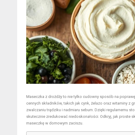
Maseczka z drożdży to nie tylko cudowny sposób na poprawę 
cennych składników, takich jak cynk, żelazo oraz witaminy z g
zwalczaniu trądziku i nadmiaru sebum. Dzięki regularnemu st
skutecznie zredukować niedoskonałości. Odkryj, jak proste s
maseczkę w domowym zaciszu.