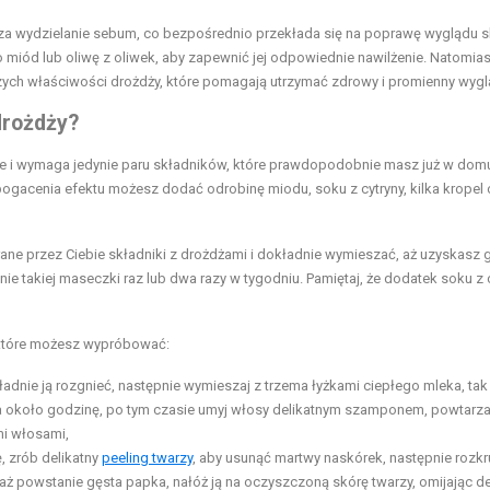
cza wydzielanie sebum, co bezpośrednio przekłada się na poprawę wyglądu s
miód lub oliwę z oliwek, aby zapewnić jej odpowiednie nawilżenie. Natomias
ych właściwości drożdży, które pomagają utrzymać zdrowy i promienny wygl
rożdży?
we i wymaga jedynie paru składników, które prawdopodobnie masz już w dom
ogacenia efektu możesz dodać odrobinę miodu, soku z cytryny, kilka kropel 
ne przez Ciebie składniki z drożdżami i dokładnie wymieszać, aż uzyskasz 
nie takiej maseczki raz lub dwa razy w tygodniu. Pamiętaj, że dodatek soku z 
 które możesz wypróbować:
dnie ją rozgnieć, następnie wymieszaj z trzema łyżkami ciepłego mleka, tak
 około godzinę, po tym czasie umyj włosy delikatnym szamponem, powtarzaj
mi włosami,
 zrób delikatny
peeling twarzy
, aby usunąć martwy naskórek, następnie rozk
 aż powstanie gęsta papka, nałóż ją na oczyszczoną skórę twarzy, omijając de