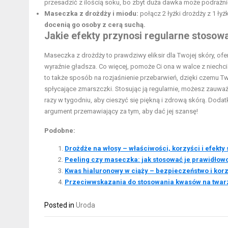
przesadzić z ilością soku, bo zbyt duża dawka może podrażni
Maseczka z drożdży i miodu:
połącz 2 łyżki drożdży z 1 ły
docenią go osoby z cerą suchą.
Jakie efekty przynosi regularne stosow
Maseczka z drożdży to prawdziwy eliksir dla Twojej skóry, ofe
wyraźnie gładsza. Co więcej, pomoże Ci ona w walce z niechc
to także sposób na rozjaśnienie przebarwień, dzięki czemu T
spłycające zmarszczki. Stosując ją regularnie, możesz zauw
razy w tygodniu, aby cieszyć się piękną i zdrową skórą. Do
argument przemawiający za tym, aby dać jej szansę!
Podobne:
Drożdże na włosy – właściwości, korzyści i efekty
Peeling czy maseczka: jak stosować je prawidłow
Kwas hialuronowy w ciąży – bezpieczeństwo i kor
Przeciwwskazania do stosowania kwasów na twarz
Posted in
Uroda