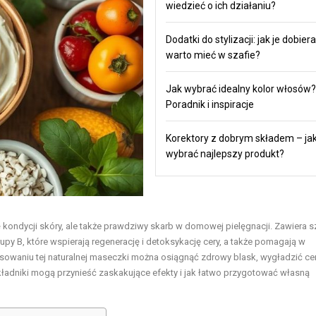
wiedzieć o ich działaniu?
Dodatki do stylizacji: jak je dobiera
warto mieć w szafie?
Jak wybrać idealny kolor włosów?
Poradnik i inspiracje
Korektory z dobrym składem – ja
wybrać najlepszy produkt?
kondycji skóry, ale także prawdziwy skarb w domowej pielęgnacji. Zawiera s
rupy B, które wspierają regenerację i detoksykację cery, a także pomagają w
osowaniu tej naturalnej maseczki można osiągnąć zdrowy blask, wygładzić ce
kładniki mogą przynieść zaskakujące efekty i jak łatwo przygotować własną