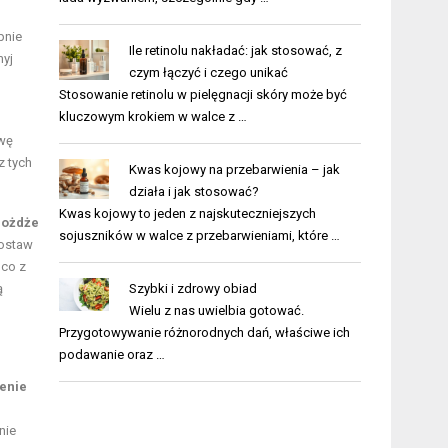
,
pnie
Ile retinolu nakładać: jak stosować, z
myj
czym łączyć i czego unikać
Stosowanie retinolu w pielęgnacji skóry może być
kluczowym krokiem w walce z …
awę
z tych
Kwas kojowy na przebarwienia – jak
działa i jak stosować?
Kwas kojowy to jeden z najskuteczniejszych
rożdże
sojuszników w walce z przebarwieniami, które …
postaw
co z
Szybki i zdrowy obiad
ą
Wielu z nas uwielbia gotować.
Przygotowywanie różnorodnych dań, właściwe ich
podawanie oraz …
enie
nie