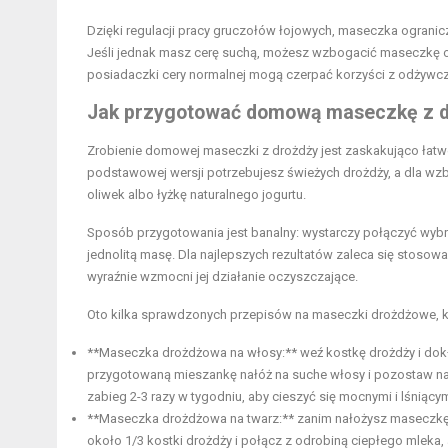
Dzięki regulacji pracy gruczołów łojowych, maseczka ograni
Jeśli jednak masz cerę suchą, możesz wzbogacić maseczkę o 
posiadaczki cery normalnej mogą czerpać korzyści z odżywcz
Jak przygotować domową maseczkę z d
Zrobienie domowej maseczki z drożdży jest zaskakująco łat
podstawowej wersji potrzebujesz świeżych drożdży, a dla wzb
oliwek albo łyżkę naturalnego jogurtu.
Sposób przygotowania jest banalny: wystarczy połączyć wybra
jednolitą masę. Dla najlepszych rezultatów zaleca się stosowa
wyraźnie wzmocni jej działanie oczyszczające.
Oto kilka sprawdzonych przepisów na maseczki drożdżowe,
**Maseczka drożdżowa na włosy:** weź kostkę drożdży i dokła
przygotowaną mieszankę nałóż na suche włosy i pozostaw na
zabieg 2-3 razy w tygodniu, aby cieszyć się mocnymi i lśniący
**Maseczka drożdżowa na twarz:** zanim nałożysz maseczkę,
około 1/3 kostki drożdży i połącz z odrobiną ciepłego mleka,