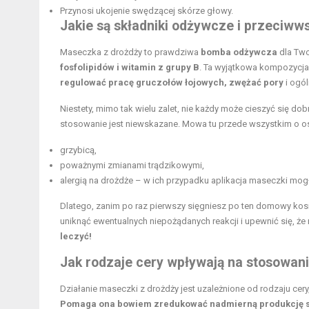
Przynosi ukojenie swędzącej skórze głowy.
Jakie są składniki odżywcze i przeciw
Maseczka z drożdży to prawdziwa
bomba odżywcza
dla Two
fosfolipidów i witamin z grupy B
. Ta wyjątkowa kompozycja
regulować pracę gruczołów łojowych, zwężać pory
i ogó
Niestety, mimo tak wielu zalet, nie każdy może cieszyć się do
stosowanie jest niewskazane. Mowa tu przede wszystkim o o
grzybicą,
poważnymi zmianami trądzikowymi,
alergią na drożdże – w ich przypadku aplikacja maseczki mog
Dlatego, zanim po raz pierwszy sięgniesz po ten domowy kos
uniknąć ewentualnych niepożądanych reakcji i upewnić się, ż
leczyć!
Jak rodzaje cery wpływają na stosowan
Działanie maseczki z drożdży jest uzależnione od rodzaju cery
Pomaga ona bowiem zredukować nadmierną produkcję se