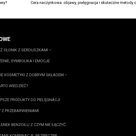
ery?
Cera naczynkowa: objawy, pielęgnacja i skuteczne metody 
OWE
Ż SŁONIK Z SERDUSZKAMI –
ENIE, SYMBOLIKA I EMOCJE
IE KOSMETYKI Z DOBRYM SKŁADEM –
RTO WIEDZIEĆ?
PSZE PRODUKTY DO PIELĘGNACJI
 Z PRZEBARWIENIAMI
ENEK BENZOILU Z CZYM NIE ŁĄCZYĆ:
ANE KOMBINACJE, BEZPIECZNE