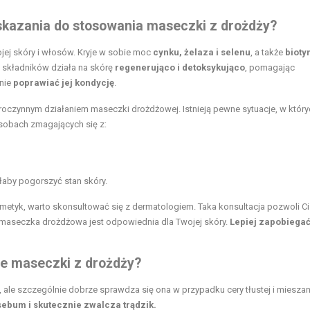
wskazania do stosowania maseczki z drożdży?
jej skóry i włosów. Kryje w sobie moc
cynku, żelaza i selenu
, a także
bioty
 składników działa na skórę
regenerująco i detoksykująco
, pomagając
lnie
poprawiać jej kondycję
.
broczynnym działaniem maseczki drożdżowej. Istnieją pewne sytuacje, w któryc
sobach zmagających się z:
łaby pogorszyć stan skóry.
metyk, warto skonsultować się z dermatologiem. Taka konsultacja pozwoli Ci
e maseczka drożdżowa jest odpowiednia dla Twojej skóry.
Lepiej zapobiegać
ie maseczki z drożdży?
, ale szczególnie dobrze sprawdza się ona w przypadku cery tłustej i mieszan
bum i skutecznie zwalcza trądzik.