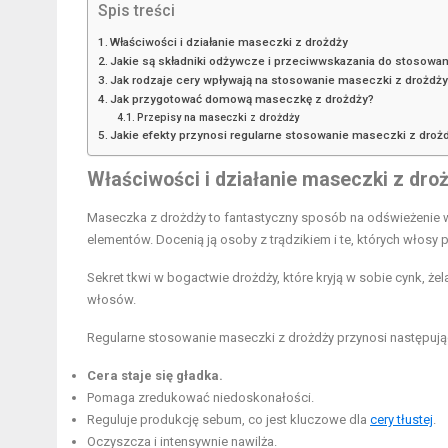
Spis treści
Właściwości i działanie maseczki z drożdży
Jakie są składniki odżywcze i przeciwwskazania do stosowa
Jak rodzaje cery wpływają na stosowanie maseczki z drożdż
Jak przygotować domową maseczkę z drożdży?
Przepisy na maseczki z drożdży
Jakie efekty przynosi regularne stosowanie maseczki z droż
Właściwości i działanie maseczki z dro
Maseczka z drożdży to fantastyczny sposób na odświeżenie 
elementów. Docenią ją osoby z trądzikiem i te, których włosy p
Sekret tkwi w bogactwie drożdży, które kryją w sobie cynk, że
włosów.
Regularne stosowanie maseczki z drożdży przynosi następują
Cera staje się gładka.
Pomaga zredukować niedoskonałości.
Reguluje produkcję sebum, co jest kluczowe dla
cery tłustej
.
Oczyszcza i intensywnie nawilża.