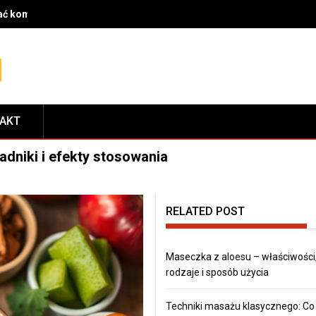
rać komponenty do serwisu i dopasować je do modelu roweru
TAKT
adniki i efekty stosowania
RELATED POST
Maseczka z aloesu – właściwości
rodzaje i sposób użycia
Techniki masażu klasycznego: Co