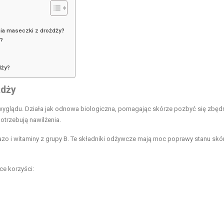
nia maseczki z drożdży?
y?
dży?
żdży
wyglądu. Działa jak odnowa biologiczna, pomagając skórze pozbyć się zbęd
otrzebują nawilżenia.
lazo i witaminy z grupy B. Te składniki odżywcze mają moc poprawy stanu skór
ce korzyści: