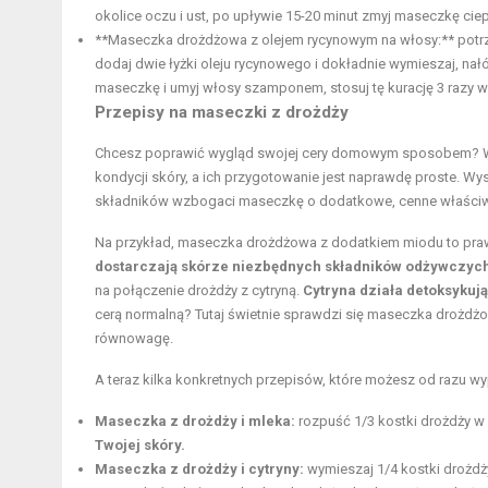
okolice oczu i ust, po upływie 15-20 minut zmyj maseczkę ciep
**Maseczka drożdżowa z olejem rycynowym na włosy:** potrzeb
dodaj dwie łyżki oleju rycynowego i dokładnie wymieszaj, na
maseczkę i umyj włosy szamponem, stosuj tę kurację 3 razy w
Przepisy na maseczki z drożdży
Chcesz poprawić wygląd swojej cery domowym sposobem? Wyp
kondycji skóry, a ich przygotowanie jest naprawdę proste. Wy
składników wzbogaci maseczkę o dodatkowe, cenne właściwośc
Na przykład, maseczka drożdżowa z dodatkiem miodu to prawd
dostarczają skórze niezbędnych składników odżywczych,
na połączenie drożdży z cytryną.
Cytryna działa detoksykuj
cerą normalną? Tutaj świetnie sprawdzi się maseczka drożdżow
równowagę.
A teraz kilka konkretnych przepisów, które możesz od razu 
Maseczka z drożdży i mleka:
rozpuść 1/3 kostki drożdży w
Twojej skóry.
Maseczka z drożdży i cytryny:
wymieszaj 1/4 kostki drożdży 