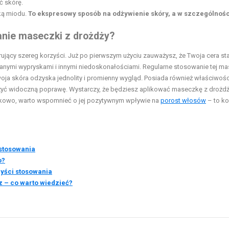
ć skórę.
żką miodu.
To ekspresowy sposób na odżywienie skóry, a w szczególnośc
anie maseczki z drożdży?
rujący szereg korzyści. Już po pierwszym użyciu zauważysz, że Twoja cera sta
ianymi wypryskami i innymi niedoskonałościami. Regularne stosowanie tej ma
woja skóra odzyska jednolity i promienny wygląd. Posiada również właściwośc
ażyć widoczną poprawę. Wystarczy, że będziesz aplikować maseczkę z drożdż
datkowo, warto wspomnieć o jej pozytywnym wpływie na
porost włosów
– to ko
 stosowania
o?
zyści stosowania
 – co warto wiedzieć?