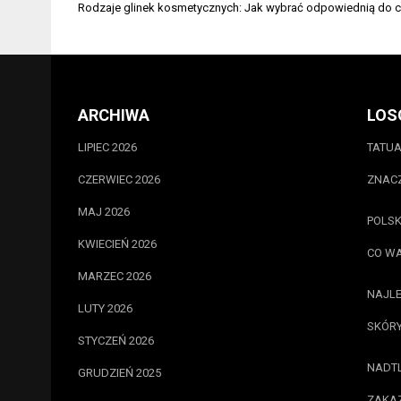
Nawigacja
Rodzaje glinek kosmetycznych: Jak wybrać odpowiednią do c
wpisu
ARCHIWA
LOS
LIPIEC 2026
TATUA
CZERWIEC 2026
ZNACZ
MAJ 2026
POLSK
KWIECIEŃ 2026
CO WA
MARZEC 2026
NAJLE
LUTY 2026
SKÓRY
STYCZEŃ 2026
NADTL
GRUDZIEŃ 2025
ZAKAZ