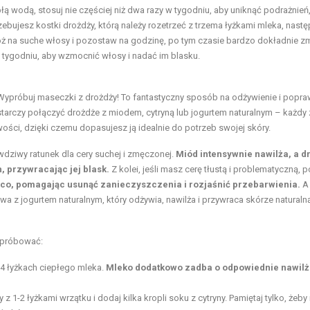
łą wodą, stosuj nie częściej niż dwa razy w tygodniu, aby uniknąć podrażnień
ujesz kostki drożdży, którą należy rozetrzeć z trzema łyżkami mleka, nastę
łóż na suche włosy i pozostaw na godzinę, po tym czasie bardzo dokładnie z
 tygodniu, aby wzmocnić włosy i nadać im blasku.
róbuj maseczki z drożdży! To fantastyczny sposób na odżywienie i popr
starczy połączyć drożdże z miodem, cytryną lub jogurtem naturalnym – każdy 
i, dzięki czemu dopasujesz ją idealnie do potrzeb swojej skóry.
ziwy ratunek dla cery suchej i zmęczonej.
Miód intensywnie nawilża, a d
 przywracając jej blask.
Z kolei, jeśli masz cerę tłustą i problematyczną, 
ąco, pomagając usunąć zanieczyszczenia i rozjaśnić przebarwienia.
A 
a z jogurtem naturalnym, który odżywia, nawilża i przywraca skórze naturaln
wypróbować:
 4 łyżkach ciepłego mleka.
Mleko dodatkowo zadba o odpowiednie nawilż
z 1-2 łyżkami wrzątku i dodaj kilka kropli soku z cytryny. Pamiętaj tylko, żeby 