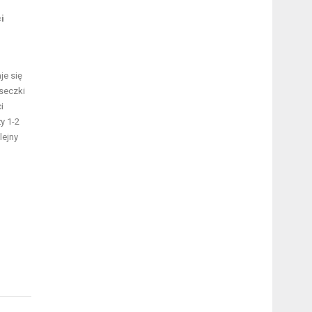
i
je się
seczki
i
y 1-2
lejny