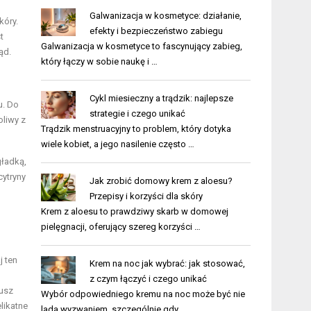
Galwanizacja w kosmetyce: działanie,
kóry.
efekty i bezpieczeństwo zabiegu
t
Galwanizacja w kosmetyce to fascynujący zabieg,
ąd.
który łączy w sobie naukę i …
Cykl miesieczny a trądzik: najlepsze
u. Do
strategie i czego unikać
oliwy z
Trądzik menstruacyjny to problem, który dotyka
wiele kobiet, a jego nasilenie często …
gładką,
cytryny
Jak zrobić domowy krem z aloesu?
Przepisy i korzyści dla skóry
Krem z aloesu to prawdziwy skarb w domowej
pielęgnacji, oferujący szereg korzyści …
 ten
Krem na noc jak wybrać: jak stosować,
z czym łączyć i czego unikać
rusz
Wybór odpowiedniego kremu na noc może być nie
likatne
lada wyzwaniem, szczególnie gdy …