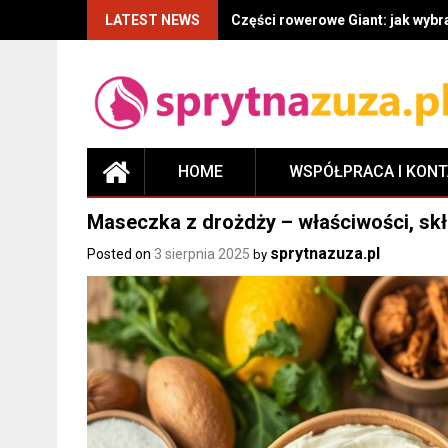
LATEST NEWS
Części rowerowe Giant: jak wyb
HOME
WSPÓŁPRACA I KON
Maseczka z drożdży – właściwości, skł
sprytnazuza.pl
Posted on
3 sierpnia 2025
by