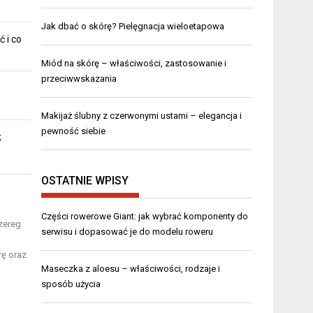
Jak dbać o skórę? Pielęgnacja wieloetapowa
ć i co
Miód na skórę – właściwości, zastosowanie i
przeciwwskazania
Makijaż ślubny z czerwonymi ustami – elegancja i
pewność siebie
k
OSTATNIE WPISY
Części rowerowe Giant: jak wybrać komponenty do
zereg
serwisu i dopasować je do modelu roweru
rę oraz
Maseczka z aloesu – właściwości, rodzaje i
sposób użycia