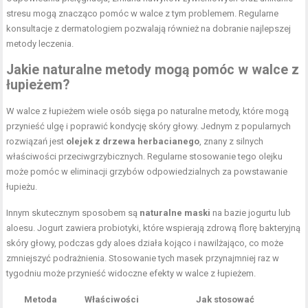
stresu mogą znacząco pomóc w walce z tym problemem. Regularne
konsultacje z dermatologiem pozwalają również na dobranie najlepszej
metody leczenia.
Jakie naturalne metody mogą pomóc w walce z
łupieżem?
W walce z łupieżem wiele osób sięga po naturalne metody, które mogą
przynieść ulgę i poprawić kondycję skóry głowy. Jednym z popularnych
rozwiązań jest
olejek z drzewa herbacianego
, znany z silnych
właściwości przeciwgrzybicznych. Regularne stosowanie tego olejku
może pomóc w eliminacji grzybów odpowiedzialnych za powstawanie
łupieżu.
Innym skutecznym sposobem są
naturalne maski
na bazie jogurtu lub
aloesu. Jogurt zawiera probiotyki, które wspierają zdrową florę bakteryjną
skóry głowy, podczas gdy aloes działa kojąco i nawilżająco, co może
zmniejszyć podrażnienia. Stosowanie tych masek przynajmniej raz w
tygodniu może przynieść widoczne efekty w walce z łupieżem.
Metoda
Właściwości
Jak stosować