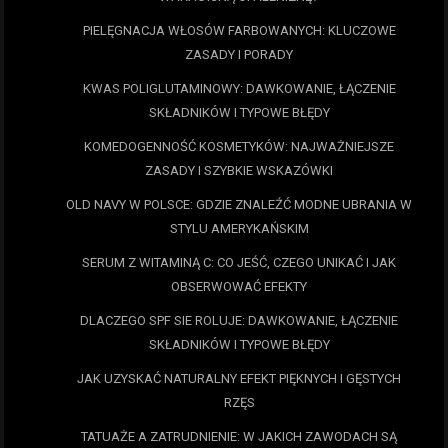
PIELĘGNACJA WŁOSÓW FARBOWANYCH: KLUCZOWE
ZASADY I PORADY
KWAS POLIGLUTAMINOWY: DAWKOWANIE, ŁĄCZENIE
SKŁADNIKÓW I TYPOWE BŁĘDY
KOMEDOGENNOŚĆ KOSMETYKÓW: NAJWAŻNIEJSZE
ZASADY I SZYBKIE WSKAZÓWKI
OLD NAVY W POLSCE: GDZIE ZNALEŹĆ MODNE UBRANIA W
STYLU AMERYKAŃSKIM
SERUM Z WITAMINĄ C: CO JEŚĆ, CZEGO UNIKAĆ I JAK
OBSERWOWAĆ EFEKTY
DLACZEGO SPF SIE ROLUJE: DAWKOWANIE, ŁĄCZENIE
SKŁADNIKÓW I TYPOWE BŁĘDY
JAK UZYSKAĆ NATURALNY EFEKT PIĘKNYCH I GĘSTYCH
RZĘS
TATUAŻE A ZATRUDNIENIE: W JAKICH ZAWODACH SĄ