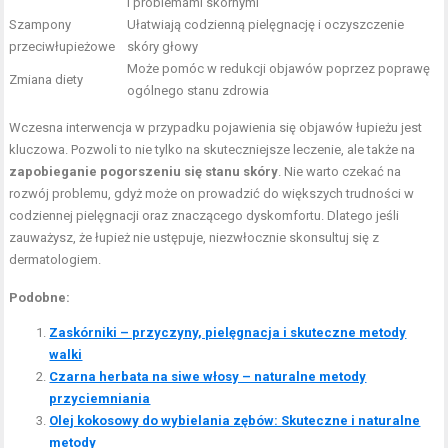
i problemami skórnymi
Szampony
Ułatwiają codzienną pielęgnację i oczyszczenie
przeciwłupieżowe
skóry głowy
Może pomóc w redukcji objawów poprzez poprawę
Zmiana diety
ogólnego stanu zdrowia
Wczesna interwencja w przypadku pojawienia się objawów łupieżu jest
kluczowa. Pozwoli to nie tylko na skuteczniejsze leczenie, ale także na
zapobieganie pogorszeniu się stanu skóry
. Nie warto czekać na
rozwój problemu, gdyż może on prowadzić do większych trudności w
codziennej pielęgnacji oraz znaczącego dyskomfortu. Dlatego jeśli
zauważysz, że łupież nie ustępuje, niezwłocznie skonsultuj się z
dermatologiem.
Podobne:
Zaskórniki – przyczyny, pielęgnacja i skuteczne metody
walki
Czarna herbata na siwe włosy – naturalne metody
przyciemniania
Olej kokosowy do wybielania zębów: Skuteczne i naturalne
metody