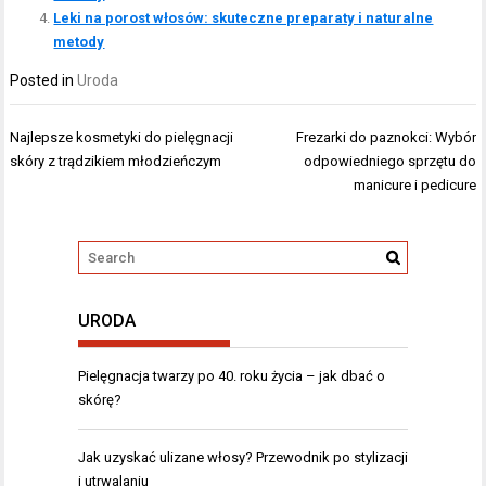
Leki na porost włosów: skuteczne preparaty i naturalne
metody
Posted in
Uroda
Nawigacja
Najlepsze kosmetyki do pielęgnacji
Frezarki do paznokci: Wybór
wpisu
skóry z trądzikiem młodzieńczym
odpowiedniego sprzętu do
manicure i pedicure
URODA
Pielęgnacja twarzy po 40. roku życia – jak dbać o
skórę?
Jak uzyskać ulizane włosy? Przewodnik po stylizacji
i utrwalaniu