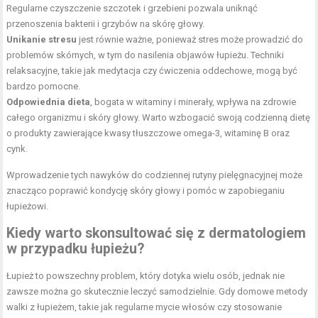
Regularne czyszczenie szczotek i grzebieni pozwala uniknąć
przenoszenia bakterii i grzybów na skórę głowy.
Unikanie stresu
jest równie ważne, ponieważ stres może prowadzić do
problemów skórnych, w tym do nasilenia objawów łupieżu. Techniki
relaksacyjne, takie jak medytacja czy ćwiczenia oddechowe, mogą być
bardzo pomocne.
Odpowiednia dieta
, bogata w witaminy i minerały, wpływa na zdrowie
całego organizmu i skóry głowy. Warto wzbogacić swoją codzienną dietę
o produkty zawierające kwasy tłuszczowe omega-3, witaminę B oraz
cynk.
Wprowadzenie tych nawyków do codziennej rutyny pielęgnacyjnej może
znacząco poprawić kondycję skóry głowy i pomóc w zapobieganiu
łupieżowi.
Kiedy warto skonsultować się z dermatologiem
w przypadku łupieżu?
Łupież to powszechny problem, który dotyka wielu osób, jednak nie
zawsze można go skutecznie leczyć samodzielnie. Gdy domowe metody
walki z łupieżem, takie jak regularne mycie włosów czy stosowanie