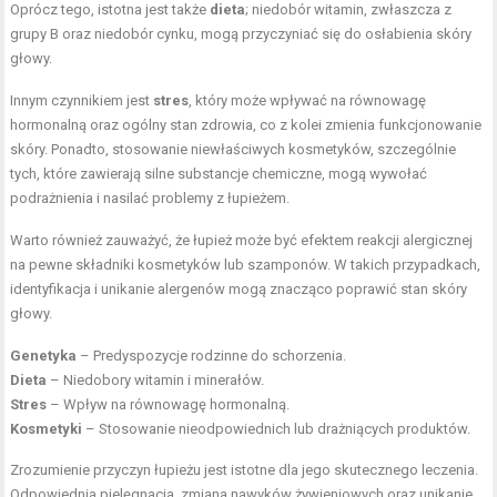
Oprócz tego, istotna jest także
dieta
; niedobór witamin, zwłaszcza z
grupy B oraz niedobór cynku, mogą przyczyniać się do osłabienia skóry
głowy.
Innym czynnikiem jest
stres
, który może wpływać na równowagę
hormonalną oraz ogólny stan zdrowia, co z kolei zmienia funkcjonowanie
skóry. Ponadto, stosowanie niewłaściwych kosmetyków, szczególnie
tych, które zawierają silne substancje chemiczne, mogą wywołać
podrażnienia i nasilać problemy z łupieżem.
Warto również zauważyć, że łupież może być efektem reakcji alergicznej
na pewne składniki kosmetyków lub szamponów. W takich przypadkach,
identyfikacja i unikanie alergenów mogą znacząco poprawić stan skóry
głowy.
Genetyka
– Predyspozycje rodzinne do schorzenia.
Dieta
– Niedobory witamin i minerałów.
Stres
– Wpływ na równowagę hormonalną.
Kosmetyki
– Stosowanie nieodpowiednich lub drażniących produktów.
Zrozumienie przyczyn łupieżu jest istotne dla jego skutecznego leczenia.
Odpowiednia pielęgnacja, zmiana nawyków żywieniowych oraz unikanie