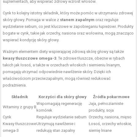
suplementach, aby wspierać zdrowy wzrost włosów.
Cynk to kolejny istotny składnik, który może pomóc w utrzymaniu zdrowej
skóry głowy. Pomaga w walce z
stanem zapalnym
oraz reguluje
wydzielanie sebum, co jest kluczowe w zapobieganiu łupieżowi. Produkty
bogate w cynk, takie jak orzechy, nasiona oraz wołowina, mogą znacząco
wspierać kondycję skóry głowy.
Ważnym elementem diety wspierającej zdrową skórę głowy są także
kwasy tłuszczowe omega-3
. Te zdrowe tłuszcze, obecne w rybach
takich jak łosoś, a także w orzechach włoskich i siemieniu lnianym,
pomagają utrzymać odpowiednie nawilżenie skóry. Dzięki ich
właściwościom przeciwzapalnym, mogą również redukować
podrażnienia.
Składnik
Korzyści dla skóry głowy
Źródła pokarmowe
Wspomagają regenerację
Jaja, pełnoziarniste
Witaminy z grupy B
komórek
produkty, soja
Cynk
Reguluje wydzielanie sebum
Orzechy, nasiona, mięso
Kwasy tłuszczowe
Utrzymują nawilżenie i
Łosoś, orzechy włoskie,
omega-3
redukują stan zapalny
siemię lniane