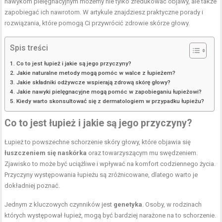
nawykom pielęgnacyjnym możemy nie tylko zredukować objawy, ale także
zapobiegać ich nawrotom. W artykule znajdziesz praktyczne porady i
rozwiązania, które pomogą Ci przywrócić zdrowie skórze głowy.
Spis treści
Co to jest łupież i jakie są jego przyczyny?
Jakie naturalne metody mogą pomóc w walce z łupieżem?
Jakie składniki odżywcze wspierają zdrową skórę głowy?
Jakie nawyki pielęgnacyjne mogą pomóc w zapobieganiu łupieżowi?
Kiedy warto skonsultować się z dermatologiem w przypadku łupieżu?
Co to jest łupież i jakie są jego przyczyny?
Łupież to powszechne schorzenie skóry głowy, które objawia się
łuszczeniem się naskórka
oraz towarzyszącym mu swędzeniem.
Zjawisko to może być uciążliwe i wpływać na komfort codziennego życia.
Przyczyny występowania łupieżu są zróżnicowane, dlatego warto je
dokładniej poznać.
Jednym z kluczowych czynników jest
genetyka
. Osoby, w rodzinach
których występował łupież, mogą być bardziej narażone na to schorzenie.