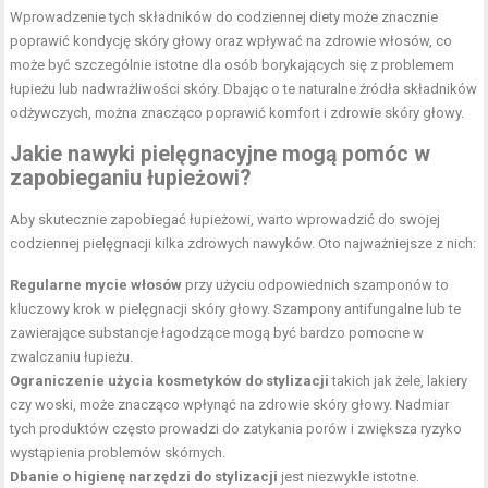
Wprowadzenie tych składników do codziennej diety może znacznie
poprawić kondycję skóry głowy oraz wpływać na zdrowie włosów, co
może być szczególnie istotne dla osób borykających się z problemem
łupieżu lub nadwrażliwości skóry. Dbając o te naturalne źródła składników
odżywczych, można znacząco poprawić komfort i zdrowie skóry głowy.
Jakie nawyki pielęgnacyjne mogą pomóc w
zapobieganiu łupieżowi?
Aby skutecznie zapobiegać łupieżowi, warto wprowadzić do swojej
codziennej pielęgnacji kilka zdrowych nawyków. Oto najważniejsze z nich:
Regularne mycie włosów
przy użyciu odpowiednich szamponów to
kluczowy krok w pielęgnacji skóry głowy. Szampony antifungalne lub te
zawierające substancje łagodzące mogą być bardzo pomocne w
zwalczaniu łupieżu.
Ograniczenie użycia kosmetyków do stylizacji
takich jak żele, lakiery
czy woski, może znacząco wpłynąć na zdrowie skóry głowy. Nadmiar
tych produktów często prowadzi do zatykania porów i zwiększa ryzyko
wystąpienia problemów skórnych.
Dbanie o higienę narzędzi do stylizacji
jest niezwykle istotne.