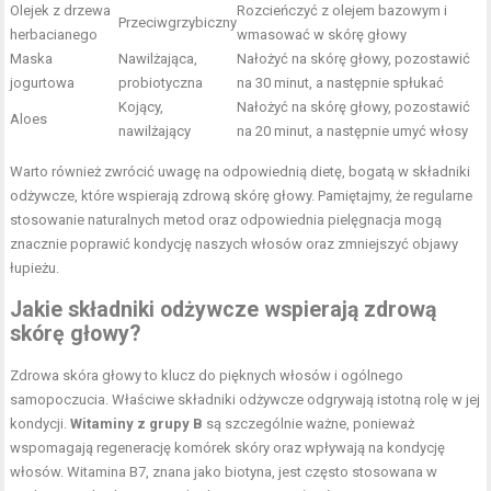
Olejek z drzewa
Rozcieńczyć z olejem bazowym i
Przeciwgrzybiczny
herbacianego
wmasować w skórę głowy
Maska
Nawilżająca,
Nałożyć na skórę głowy, pozostawić
jogurtowa
probiotyczna
na 30 minut, a następnie spłukać
Kojący,
Nałożyć na skórę głowy, pozostawić
Aloes
nawilżający
na 20 minut, a następnie umyć włosy
Warto również zwrócić uwagę na odpowiednią dietę, bogatą w składniki
odżywcze, które wspierają zdrową skórę głowy. Pamiętajmy, że regularne
stosowanie naturalnych metod oraz odpowiednia pielęgnacja mogą
znacznie poprawić kondycję naszych włosów oraz zmniejszyć objawy
łupieżu.
Jakie składniki odżywcze wspierają zdrową
skórę głowy?
Zdrowa skóra głowy to klucz do pięknych włosów i ogólnego
samopoczucia. Właściwe składniki odżywcze odgrywają istotną rolę w jej
kondycji.
Witaminy z grupy B
są szczególnie ważne, ponieważ
wspomagają regenerację komórek skóry oraz wpływają na kondycję
włosów. Witamina B7, znana jako biotyna, jest często stosowana w