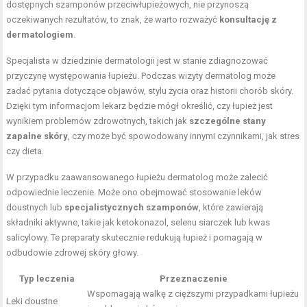
dostępnych szamponów przeciwłupieżowych, nie przynoszą
oczekiwanych rezultatów, to znak, że warto rozważyć
konsultację z
dermatologiem
.
Specjalista w dziedzinie dermatologii jest w stanie zdiagnozować
przyczynę występowania łupieżu. Podczas wizyty dermatolog może
zadać pytania dotyczące objawów, stylu życia oraz historii chorób skóry.
Dzięki tym informacjom lekarz będzie mógł określić, czy łupież jest
wynikiem problemów zdrowotnych, takich jak
szczególne stany
zapalne skóry
, czy może być spowodowany innymi czynnikami, jak stres
czy dieta.
W przypadku zaawansowanego łupieżu dermatolog może zalecić
odpowiednie leczenie. Może ono obejmować stosowanie leków
doustnych lub
specjalistycznych szamponów
, które zawierają
składniki aktywne, takie jak ketokonazol, selenu siarczek lub kwas
salicylowy. Te preparaty skutecznie redukują łupież i pomagają w
odbudowie zdrowej skóry głowy.
Typ leczenia
Przeznaczenie
Wspomagają walkę z cięższymi przypadkami łupieżu
Leki doustne