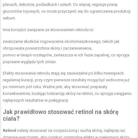
plecach, dekolcie, pośladkach i udach. Co więcej, reguluje pracę
gruczołów łojowych, co może przyczynić się do ograniczenia produkcji
sebum.
Inne korzyści związane ze stosowaniem retinolu to:
zwalczanie skutków rogowacenia okołomieszkowego, takich jak
chropowata powierzchnia skóry i zaczerwienienia,
pomoc w terapii rozstępów, zwłaszcza w ich fazie zapalnej, co sprzyja
poprawie wyglądu tych zmian.
Efekty stosowania retinolu stają się zauważalne po kilku miesiącach
regularnej kuracji, przy czym pierwsze rezultaty mogą być widoczne już
po minimum pół roku. Ważne jest, aby stosować preparaty
konsekwentnie, budując tolerancję skóry na retinol, co sprzyja osiąganiu
najlepszych rezultatów w pielęgnacji.
Jak prawidłowo stosować retinol na skórę
ciała?
Retinol
należy stosować na oczyszczoną i suchą skórę, najlepiej raz
dziennie wieczorem, aby uzyskać optymalne efekty w pielęgnacji skóry.