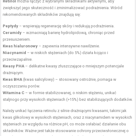
Retinol
można łączyć z wybranymi składnikami aktywnymi, aby
zwiększyć jego skuteczność i zminimalizować podrażnienia. Wśród
rekomendowanych składników znajdują się:
Peptydy
– wspierają regenerację skóry i redukują podrażnienia.
Ceramidy
– wzmacniają barierę hydrolipidową, chroniąc przed
przesuszeniem.
Kwas hialuronowy
– zapewnia intensywne nawilżenie.
Niacynamid
– w niskich stężeniach (do 5%) działa kojąco i
przeciwzapalnie.
Kwasy PHA
– delikatne kwasy złuszczające o mniejszym potencjale
drażniącym.
Kwas BHA
(kwas salicylowy) – stosowany ostrożnie, pomaga w
oczyszczaniu porów.
Witamina C
– w formie stabilizowanej, o niskim stężeniu, unikać
staljnogo przy wysokich stężeniach (>15%) bez stabilizujących dodatków.
Należy unikać łączenia retinolu z silnie drażniącymi kwasami, takimi jak
kwas glikolowy w wysokich stężeniach, oraz z niacynamidem w wysokich
stężeniach ze względu na różnice pH, co może osłabiać działanie obu
składników. Ważne jest także stosowanie ochrony przeciwsłonecznej o