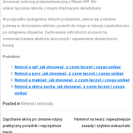
stosować ochronę przeciwsłoneczną z filtrem SPF 50+
unikać łączenia retinolu z innymi drażniącymi składnikami
W przypadku wystąpienia silnych podrażnień, zaleca się zrobienie
przerwy w stosowaniu retinolu i powrót do niego w niższej częstotliwości
po ustąpieniu objawów. Zachowanie ostrożności pozwoli na
zminimalizowanie skutków ubocznych i zapewnienie skuteczności
kuracji.
Podobne:
Retinol a spf: jak stosować, z czym łączyć i czego unikać
Retinol a pory: jak stosować, z czym łączyć i czego unikać
Retinol a makijaż: jak stosować, z czym łączyć i czego unikać
Retinol a skóra sucha: jak stosować, z czym łączyć i czego
unikać
Posted in
Retinol i retinoidy
Nawigacja
Zapchanie skóry po zmianie rutyny:
Pantenol na twarz: najważniejsze
wpisu
praktyczny poradnik i najczęstsze
zasady i szybkie wskazówki
błędy