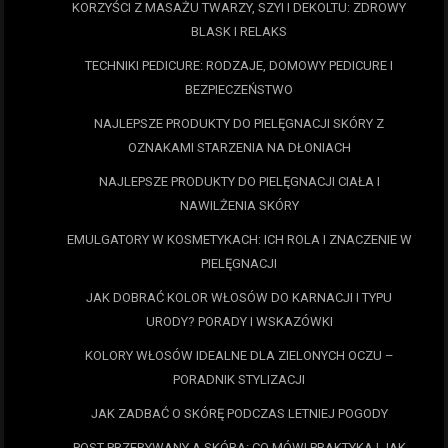
KORZYŚCI Z MASAŻU TWARZY, SZYI I DEKOLTU: ZDROWY
BLASK I RELAKS
TECHNIKI PEDICURE: RODZAJE, DOMOWY PEDICURE I
BEZPIECZEŃSTWO
NAJLEPSZE PRODUKTY DO PIELĘGNACJI SKÓRY Z
OZNAKAMI STARZENIA NA DŁONIACH
NAJLEPSZE PRODUKTY DO PIELĘGNACJI CIAŁA I
NAWILŻENIA SKÓRY
EMULGATORY W KOSMETYKACH: ICH ROLA I ZNACZENIE W
PIELĘGNACJI
JAK DOBRAĆ KOLOR WŁOSÓW DO KARNACJI I TYPU
URODY? PORADY I WSKAZÓWKI
KOLORY WŁOSÓW IDEALNE DLA ZIELONYCH OCZU –
PORADNIK STYLIZACJI
JAK ZADBAĆ O SKÓRĘ PODCZAS LETNIEJ POGODY
POST PRZERYWANY A SKÓRA: CO MÓWI PRAKTYKA I JAK