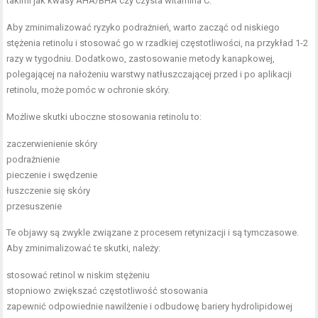
takimi jak kwasy AHA/BHA czy czysta witamina C.
Aby zminimalizować ryzyko podrażnień, warto zacząć od niskiego
stężenia retinolu i stosować go w rzadkiej częstotliwości, na przykład 1-2
razy w tygodniu. Dodatkowo, zastosowanie metody kanapkowej,
polegającej na nałożeniu warstwy natłuszczającej przed i po aplikacji
retinolu, może pomóc w ochronie skóry.
Możliwe skutki uboczne stosowania retinolu to:
zaczerwienienie skóry
podrażnienie
pieczenie i swędzenie
łuszczenie się skóry
przesuszenie
Te objawy są zwykle związane z procesem retynizacji i są tymczasowe.
Aby zminimalizować te skutki, należy:
stosować retinol w niskim stężeniu
stopniowo zwiększać częstotliwość stosowania
zapewnić odpowiednie nawilżenie i odbudowę bariery hydrolipidowej