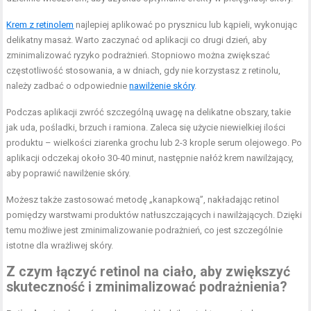
Krem z retinolem
najlepiej aplikować po prysznicu lub kąpieli, wykonując
delikatny masaż. Warto zaczynać od aplikacji co drugi dzień, aby
zminimalizować ryzyko podrażnień. Stopniowo można zwiększać
częstotliwość stosowania, a w dniach, gdy nie korzystasz z retinolu,
należy zadbać o odpowiednie
nawilżenie skóry
.
Podczas aplikacji zwróć szczególną uwagę na delikatne obszary, takie
jak uda, pośladki, brzuch i ramiona. Zaleca się użycie niewielkiej ilości
produktu – wielkości ziarenka grochu lub 2-3 krople serum olejowego. Po
aplikacji odczekaj około 30-40 minut, następnie nałóż krem nawilżający,
aby poprawić nawilżenie skóry.
Możesz także zastosować metodę „kanapkową”, nakładając retinol
pomiędzy warstwami produktów natłuszczających i nawilżających. Dzięki
temu możliwe jest zminimalizowanie podrażnień, co jest szczególnie
istotne dla wrażliwej skóry.
Z czym łączyć retinol na ciało, aby zwiększyć
skuteczność i zminimalizować podrażnienia?