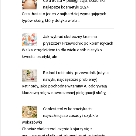
Cera tłusta – pielęgnacja, składniki i
najlepsze kosmetyki 2024
Cera tłusta to jeden z najbardziej wymagających
typów skóry, który dotyka wielu …
Jak wybrać skuteczny krem na
pryszcze? Przewodnik po kosmetykach
Walka z trądzikiem to dla wielu osób nie tylko
kwestia estetyki, ale …
Retinol i retinoidy: przewodnik (rutyna,
nawyki, najczęstsze problemy)
Retinoidy, jako pochodne witaminy A, odgrywają
kluczową rolę w nowoczesnej pielęgnacji skóry, …
Cholesterol w kosmetykach:
najważniejsze zasady i szybkie
wskazówki
Chociaż cholesterol często kojarzy się z
negatywnymi skutkami zdrowotnymi, w świecie