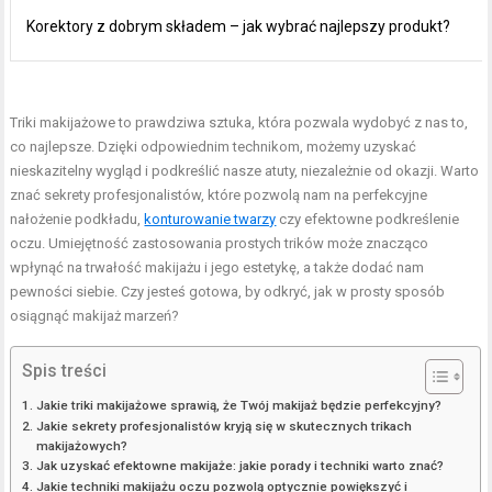
Korektory z dobrym składem – jak wybrać najlepszy produkt?
Triki makijażowe to prawdziwa sztuka, która pozwala wydobyć z nas to,
co najlepsze. Dzięki odpowiednim technikom, możemy uzyskać
nieskazitelny wygląd i podkreślić nasze atuty, niezależnie od okazji. Warto
znać sekrety profesjonalistów, które pozwolą nam na perfekcyjne
nałożenie podkładu,
konturowanie twarzy
czy efektowne podkreślenie
oczu. Umiejętność zastosowania prostych trików może znacząco
wpłynąć na trwałość makijażu i jego estetykę, a także dodać nam
pewności siebie. Czy jesteś gotowa, by odkryć, jak w prosty sposób
osiągnąć makijaż marzeń?
Spis treści
Jakie triki makijażowe sprawią, że Twój makijaż będzie perfekcyjny?
Jakie sekrety profesjonalistów kryją się w skutecznych trikach
makijażowych?
Jak uzyskać efektowne makijaże: jakie porady i techniki warto znać?
Jakie techniki makijażu oczu pozwolą optycznie powiększyć i