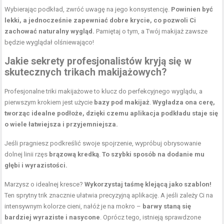
Wybierając podkład, zwróć uwagę na jego konsystencję.
Powinien być
lekki, a jednocześnie zapewniać dobre krycie, co pozwoli Ci
zachować naturalny wygląd.
Pamiętaj o tym, a Twój makijaż zawsze
będzie wyglądał olśniewająco!
Jakie sekrety profesjonalistów kryją się w
skutecznych trikach makijażowych?
Profesjonalne triki makijażowe to klucz do perfekcyjnego wyglądu, a
pierwszym krokiem jest użycie
bazy pod makijaż
.
Wygładza ona cerę,
tworząc idealne podłoże, dzięki czemu aplikacja podkładu staje się
o wiele łatwiejsza i przyjemniejsza.
Jeśli pragniesz podkreślić swoje spojrzenie, wypróbuj obrysowanie
dolnej linii rzęs
brązową kredką
.
To szybki sposób na dodanie mu
głębi i wyrazistości.
Marzysz o idealnej kresce?
Wykorzystaj taśmę klejącą jako szablon!
Ten sprytny trik znacznie ułatwia precyzyjną aplikację. A jeśli zależy Ci na
intensywnym kolorze cieni, nałóż je na mokro –
barwy staną się
bardziej wyraziste i nasycone
. Oprócz tego, istnieją sprawdzone