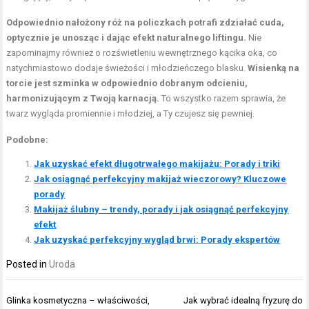
Odpowiednio nałożony róż na policzkach potrafi zdziałać cuda,
optycznie je unosząc i dając efekt naturalnego liftingu.
Nie
zapominajmy również o rozświetleniu wewnętrznego kącika oka, co
natychmiastowo dodaje świeżości i młodzieńczego blasku.
Wisienką na
torcie jest szminka w odpowiednio dobranym odcieniu,
harmonizującym z Twoją karnacją.
To wszystko razem sprawia, że
twarz wygląda promiennie i młodziej, a Ty czujesz się pewniej.
Podobne:
Jak uzyskać efekt długotrwałego makijażu: Porady i triki
Jak osiągnąć perfekcyjny makijaż wieczorowy? Kluczowe
porady
Makijaż ślubny – trendy, porady i jak osiągnąć perfekcyjny
efekt
Jak uzyskać perfekcyjny wygląd brwi: Porady ekspertów
Posted in
Uroda
Nawigacja
Glinka kosmetyczna – właściwości,
Jak wybrać idealną fryzurę do