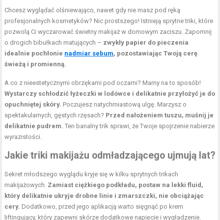
Chcesz wyglądać olśniewająco, nawet gdy nie masz pod ręką
profesjonalnych kosmetyków? Nic prostszego! Istnieją sprytne triki, które
pozwolą Ci wyczarować świetny makijaż w domowym zaciszu. Zapomnij
o drogich bibułkach matujących –
zwykły papier do pieczenia
idealnie pochłonie
nadmiar sebum
, pozostawiając Twoją cerę
świeżą i promienną.
A co z nieestetycznymi obrzękami pod oczami? Mamy na to sposób!
Wystarczy schłodzić łyżeczki w lodówce i delikatnie przyłożyć je do
opuchniętej skóry.
Poczujesz natychmiastową ulgę. Marzysz o
spektakularnych, gęstych rzęsach?
Przed nałożeniem tuszu, muśnij je
delikatnie pudrem.
Ten banalny trik sprawi, że Twoje spojrzenie nabierze
wyrazistości.
Jakie triki makijażu odmładzającego ujmują lat?
Sekret młodszego wyglądu kryje się w kilku sprytnych trikach
makijażowych.
Zamiast ciężkiego podkładu, postaw na lekki fluid,
który delikatnie ukryje drobne linie i zmarszczki, nie obciążając
cery.
Dodatkowo, przed jego aplikacją warto sięgnąć po krem
liftingujący, który zapewni skórze dodatkowe napięcie i wygładzenie.