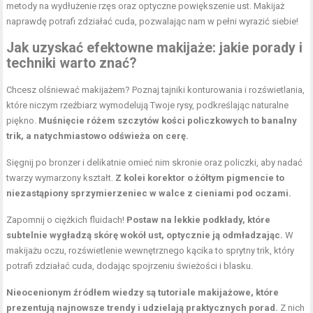
metody na wydłużenie rzęs oraz optyczne powiększenie ust. Makijaż
naprawdę potrafi zdziałać cuda, pozwalając nam w pełni wyrazić siebie!
Jak uzyskać efektowne makijaże: jakie porady i
techniki warto znać?
Chcesz olśniewać makijażem? Poznaj tajniki konturowania i rozświetlania,
które niczym rzeźbiarz wymodelują Twoje rysy, podkreślając naturalne
piękno.
Muśnięcie różem szczytów kości policzkowych to banalny
trik, a natychmiastowo odświeża on cerę.
Sięgnij po bronzer i delikatnie omieć nim skronie oraz policzki, aby nadać
twarzy wymarzony kształt.
Z kolei korektor o żółtym pigmencie to
niezastąpiony sprzymierzeniec w walce z cieniami pod oczami.
Zapomnij o ciężkich fluidach!
Postaw na lekkie podkłady, które
subtelnie wygładzą skórę wokół ust, optycznie ją odmładzając.
W
makijażu oczu, rozświetlenie wewnętrznego kącika to sprytny trik, który
potrafi zdziałać cuda, dodając spojrzeniu świeżości i blasku.
Nieocenionym źródłem wiedzy są tutoriale makijażowe, które
prezentują najnowsze trendy i udzielają praktycznych porad.
Z nich