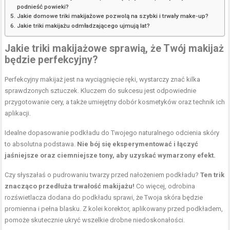
podnieść powieki?
Jakie domowe triki makijażowe pozwolą na szybki i trwały make-up?
Jakie triki makijażu odmładzającego ujmują lat?
Jakie triki makijażowe sprawią, że Twój makijaż
będzie perfekcyjny?
Perfekcyjny makijaż jest na wyciągnięcie ręki, wystarczy znać kilka
sprawdzonych sztuczek. Kluczem do sukcesu jest odpowiednie
przygotowanie cery, a także umiejętny dobór kosmetyków oraz technik ich
aplikacji.
Idealne dopasowanie podkładu do Twojego naturalnego odcienia skóry
to absolutna podstawa.
Nie bój się eksperymentować i łączyć
jaśniejsze oraz ciemniejsze tony, aby uzyskać wymarzony efekt.
Czy słyszałaś o pudrowaniu twarzy przed nałożeniem podkładu?
Ten trik
znacząco przedłuża trwałość makijażu!
Co więcej, odrobina
rozświetlacza dodana do podkładu sprawi, że Twoja skóra będzie
promienna i pełna blasku. Z kolei korektor, aplikowany przed podkładem,
pomoże skutecznie ukryć wszelkie drobne niedoskonałości.