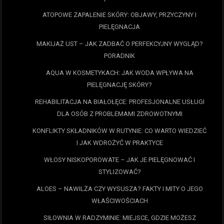
ATOPOWE ZAPALENIE SKÓRY: OBJAWY, PRZYCZYNY I
PIELĘGNACJA
MAKIJAŻ UST – JAK ZADBAĆ O PERFEKCYJNY WYGLĄD?
PORADNIK
AQUA W KOSMETYKACH: JAK WODA WPŁYWA NA
PIELĘGNACJĘ SKÓRY?
REHABILITACJA NA BIAŁOŁĘCE: PROFESJONALNE USŁUGI
DLA OSÓB Z PROBLEMAMI ZDROWOTNYMI
KONFLIKTY SKŁADNIKÓW W RUTYNIE: CO WARTO WIEDZIEĆ
I JAK WDROŻYĆ W PRAKTYCE
WŁOSY NISKOPOROWATE – JAK JE PIELĘGNOWAĆ I
STYLIZOWAĆ?
ALOES – NAWILŻA CZY WYSUSZA? FAKTY I MITY O JEGO
WŁAŚCIWOŚCIACH
SIŁOWNIA W RADZYMINIE: MIEJSCE, GDZIE MOŻESZ