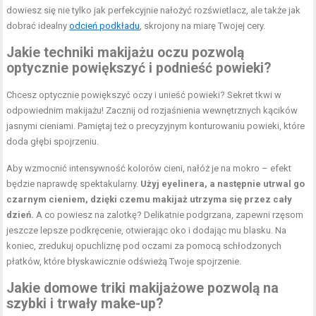
dowiesz się nie tylko jak perfekcyjnie nałożyć rozświetlacz, ale także jak
dobrać idealny
odcień podkładu
, skrojony na miarę Twojej cery.
Jakie techniki makijażu oczu pozwolą
optycznie powiększyć i podnieść powieki?
Chcesz optycznie powiększyć oczy i unieść powieki? Sekret tkwi w
odpowiednim makijażu! Zacznij od rozjaśnienia wewnętrznych kącików
jasnymi cieniami. Pamiętaj też o precyzyjnym konturowaniu powieki, które
doda głębi spojrzeniu.
Aby wzmocnić intensywność kolorów cieni, nałóż je na mokro – efekt
będzie naprawdę spektakularny.
Użyj eyelinera, a następnie utrwal go
czarnym cieniem, dzięki czemu makijaż utrzyma się przez cały
dzień.
A co powiesz na zalotkę? Delikatnie podgrzana, zapewni rzęsom
jeszcze lepsze podkręcenie, otwierając oko i dodając mu blasku. Na
koniec, zredukuj opuchliznę pod oczami za pomocą schłodzonych
płatków, które błyskawicznie odświeżą Twoje spojrzenie.
Jakie domowe triki makijażowe pozwolą na
szybki i trwały make-up?