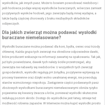
wysłodków, jak innych pasz. Może to bowiem powodować niedobory i
jeśli hodowca podaje więcej wysłodków buraczanych, wówczas zamiast
pozytywnych wyników hodowli, jego zwierzęta będą mniej wydajne, a
także będą częściej chorowały z braku niezbędnych składników
odżywczych.
Dla jakich zwierząt można podawać
wysłodki
buraczane niemelasowane
?
Wysłodki buraczane można podawać dla koni, bydła, owiec oraz trzody
chlewnej. Każda grupa tych zwierząt ma określone odpowiednie dawki,
które producent wskazuje na informacji zawartej na opakowaniu. Tak jak,
już było powiedziane, dawek tych należy ściśle przestrzegać, aby
zwierzęta nie nabawiły się niedoborów. U wszystkich tych zwierząt
gospodarskich, wysłodki regulują pH żołądka, pozytywnie wpływają na
procesy trawienne oraz dzięki wolno uwalnianej energii, nie powodują
stanów wzmożonego niepokoju. Zastąpienie części podawanych pasz
zbożowych wysłodkami buraczanymi niemelasowanymi obniża ryzyko
pojawienia się kwasicy żwacza u krów, ponieważ wysłodki skutecznie
redukują poziom skrobi. Dostęp do wysłodków jest łatwy, istnieje też
możliwość robienia zapasów. W Internecie można kupić wysłodki prosto