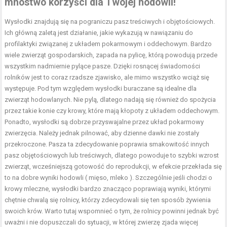
mnóstwo korzyści dla Twojej hodowli!
Wysłodki znajdują się na pograniczu pasz treściwych i objętościowych.
Ich główną zaletą jest działanie, jakie wykazują w nawiązaniu do
profilaktyki związanej z układem pokarmowym i oddechowym. Bardzo
wiele zwierząt gospodarskich, zapada na pylicę, którą powodują przede
wszystkim nadmiernie pylące pasze. Dzięki rosnącej świadomości
rolników jest to coraz rzadsze zjawisko, ale mimo wszystko wciąż się
występuje. Pod tym względem wysłodki buraczane są idealne dla
zwierząt hodowlanych. Nie pylą, dlatego nadają się również do spożycia
przez takie konie czy krowy, które mają kłopoty z układem oddechowym.
Ponadto, wysłodki są dobrze przyswajalne przez układ pokarmowy
zwierzęcia. Należy jednak pilnować, aby dzienne dawki nie zostały
przekroczone. Pasza ta zdecydowanie poprawia smakowitość innych
pasz objętościowych lub treściwych, dlatego powoduje to szybki wzrost
zwierząt, wcześniejszą gotowość do reprodukcji, w efekcie przekłada się
to na dobre wyniki hodowli ( mięso, mleko ). Szczególnie jeśli chodzi o
krowy mleczne, wysłodki bardzo znacząco poprawiają wyniki, którymi
chętnie chwalą się rolnicy, którzy zdecydowali się ten sposób żywienia
swoich krów. Warto tutaj wspomnieć o tym, że rolnicy powinni jednak być
uważni i nie dopuszczali do sytuacji, w której zwierzę zjada więcej