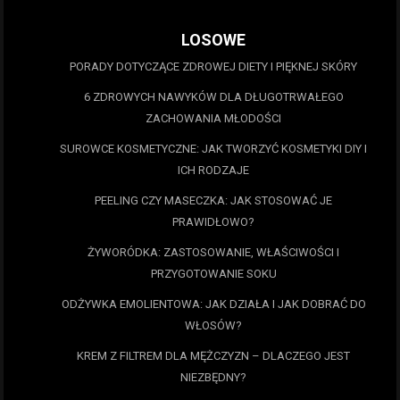
LOSOWE
PORADY DOTYCZĄCE ZDROWEJ DIETY I PIĘKNEJ SKÓRY
6 ZDROWYCH NAWYKÓW DLA DŁUGOTRWAŁEGO
ZACHOWANIA MŁODOŚCI
SUROWCE KOSMETYCZNE: JAK TWORZYĆ KOSMETYKI DIY I
ICH RODZAJE
PEELING CZY MASECZKA: JAK STOSOWAĆ JE
PRAWIDŁOWO?
ŻYWORÓDKA: ZASTOSOWANIE, WŁAŚCIWOŚCI I
PRZYGOTOWANIE SOKU
ODŻYWKA EMOLIENTOWA: JAK DZIAŁA I JAK DOBRAĆ DO
WŁOSÓW?
KREM Z FILTREM DLA MĘŻCZYZN – DLACZEGO JEST
NIEZBĘDNY?