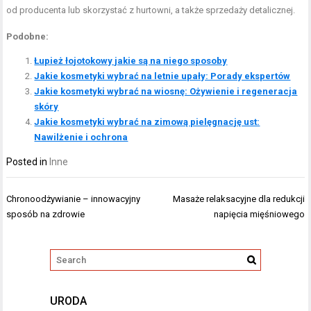
od producenta lub skorzystać z hurtowni, a także sprzedaży detalicznej.
Podobne:
Łupież łojotokowy jakie są na niego sposoby
Jakie kosmetyki wybrać na letnie upały: Porady ekspertów
Jakie kosmetyki wybrać na wiosnę: Ożywienie i regeneracja
skóry
Jakie kosmetyki wybrać na zimową pielęgnację ust:
Nawilżenie i ochrona
Posted in
Inne
Nawigacja
Chronoodżywianie – innowacyjny
Masaże relaksacyjne dla redukcji
wpisu
sposób na zdrowie
napięcia mięśniowego
URODA