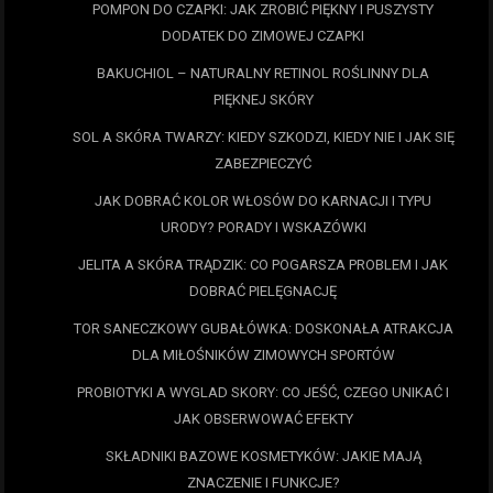
POMPON DO CZAPKI: JAK ZROBIĆ PIĘKNY I PUSZYSTY
DODATEK DO ZIMOWEJ CZAPKI
BAKUCHIOL – NATURALNY RETINOL ROŚLINNY DLA
PIĘKNEJ SKÓRY
SOL A SKÓRA TWARZY: KIEDY SZKODZI, KIEDY NIE I JAK SIĘ
ZABEZPIECZYĆ
JAK DOBRAĆ KOLOR WŁOSÓW DO KARNACJI I TYPU
URODY? PORADY I WSKAZÓWKI
JELITA A SKÓRA TRĄDZIK: CO POGARSZA PROBLEM I JAK
DOBRAĆ PIELĘGNACJĘ
TOR SANECZKOWY GUBAŁÓWKA: DOSKONAŁA ATRAKCJA
DLA MIŁOŚNIKÓW ZIMOWYCH SPORTÓW
PROBIOTYKI A WYGLAD SKORY: CO JEŚĆ, CZEGO UNIKAĆ I
JAK OBSERWOWAĆ EFEKTY
SKŁADNIKI BAZOWE KOSMETYKÓW: JAKIE MAJĄ
ZNACZENIE I FUNKCJE?