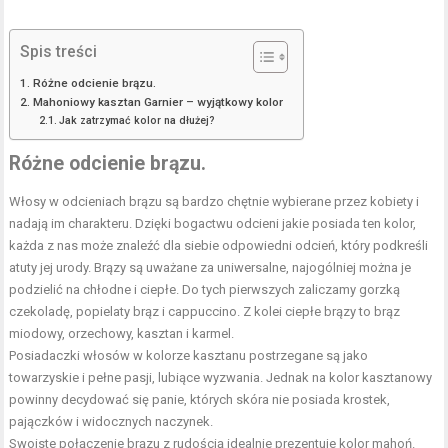
Spis treści
Różne odcienie brązu.
Mahoniowy kasztan Garnier – wyjątkowy kolor
Jak zatrzymać kolor na dłużej?
Różne odcienie brązu.
Włosy w odcieniach brązu są bardzo chętnie wybierane przez kobiety i
nadają im charakteru. Dzięki bogactwu odcieni jakie posiada ten kolor,
każda z nas może znaleźć dla siebie odpowiedni odcień, który podkreśli
atuty jej urody. Brązy są uważane za uniwersalne, najogólniej można je
podzielić na chłodne i ciepłe. Do tych pierwszych zaliczamy gorzką
czekoladę, popielaty brąz i cappuccino. Z kolei ciepłe brązy to brąz
miodowy, orzechowy, kasztan i karmel.
Posiadaczki włosów w kolorze kasztanu postrzegane są jako
towarzyskie i pełne pasji, lubiące wyzwania. Jednak na kolor kasztanowy
powinny decydować się panie, których skóra nie posiada krostek,
pajączków i widocznych naczynek.
Swoiste połączenie brązu z rudością idealnie prezentuje kolor mahoń.