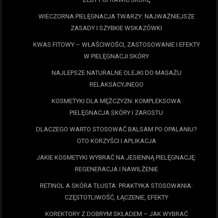
WIECZORNA PIELĘGNACJA TWARZY: NAJWAŻNIEJSZE
ZASADY I SZYBKIE WSKAZÓWKI
KWAS FITOWY – WŁAŚCIWOŚCI, ZASTOSOWANIE I EFEKTY
W PIELĘGNACJI SKÓRY
NAJLEPSZE NATURALNE OLEJKI DO MASAŻU
RELAKSACYJNEGO
KOSMETYKI DLA MĘŻCZYZN: KOMPLEKSOWA
PIELĘGNACJA SKÓRY I ZAROSTU
DLACZEGO WARTO STOSOWAĆ BALSAM PO OPALANIU?
OTO KORZYŚCI I APLIKACJA
JAKIE KOSMETYKI WYBRAĆ NA JESIENNĄ PIELĘGNACJĘ:
REGENERACJA I NAWILŻENIE
RETINOL A SKÓRA TŁUSTA: PRAKTYKA STOSOWANIA:
CZĘSTOTLIWOŚĆ, ŁĄCZENIE, EFEKTY
KOREKTORY Z DOBRYM SKŁADEM – JAK WYBRAĆ