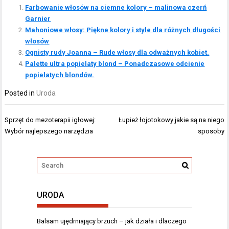
Farbowanie włosów na ciemne kolory – malinowa czerń
Garnier
Mahoniowe włosy: Piękne kolory i style dla różnych długości
włosów
Ognisty rudy Joanna – Rude włosy dla odważnych kobiet.
Palette ultra popielaty blond – Ponadczasowe odcienie
popielatych blondów.
Posted in
Uroda
Nawigacja
Sprzęt do mezoterapii igłowej:
Łupież łojotokowy jakie są na niego
wpisu
Wybór najlepszego narzędzia
sposoby
URODA
Balsam ujędrniający brzuch – jak działa i dlaczego