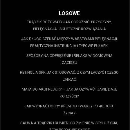
LOSOWE
TRĄDZIK RÓŻOWATY JAK ODRÓŻNIĆ: PRZYCZYNY,
PIELĘGNACJA I SKUTECZNE ROZWIĄZANIA
JAK DŁUGO CZEKAĆ MIĘDZY WARSTWAMI PIELĘGNACJI:
PRAKTYCZNA INSTRUKCJA I TYPOWE PUŁAPKI
SPOSOBY NA ODPRĘŻENIE I RELAKS W DOMOWYM
ZACISZU
RETINOL A SPF: JAK STOSOWAĆ, Z CZYM ŁĄCZYĆ I CZEGO
UNIKAĆ
MATA DO AKUPRESURY – JAK JĄ UŻYWAĆ I JAKIE DAJE
KORZYŚCI?
JAK WYBRAĆ DOBRY KREM DO TWARZY PO 40. ROKU
ŻYCIA?
SAUNA A TRĄDZIK I RUMIEŃ: CO ZMIENIĆ W STYLU ŻYCIA,
ŻEBY POPRAWIĆ SKÓRĘ